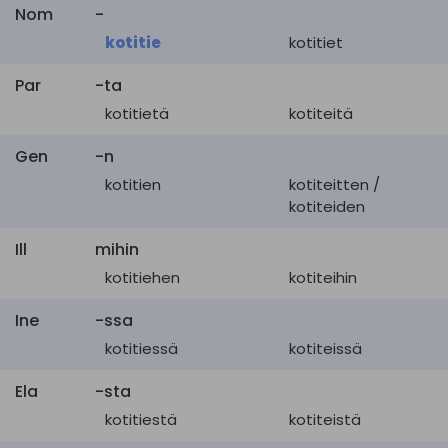
Nom
-
kotitie
kotitiet
Par
-ta
kotitietä
kotiteitä
Gen
-n
kotitien
kotiteitten /
kotiteiden
Ill
mihin
kotitiehen
kotiteihin
Ine
-ssa
kotitiessä
kotiteissä
Ela
-sta
kotitiestä
kotiteistä