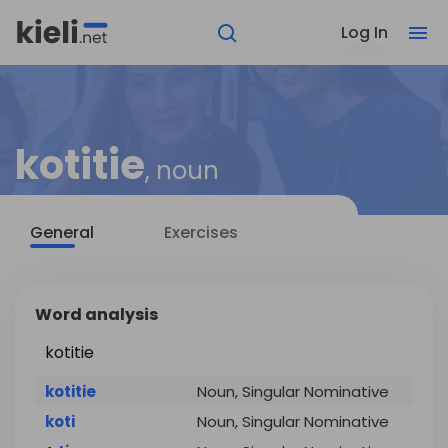
Log In
kotitie
, noun
General
Exercises
Word analysis
kotitie
kotitie
Noun, Singular Nominative
koti
Noun, Singular Nominative