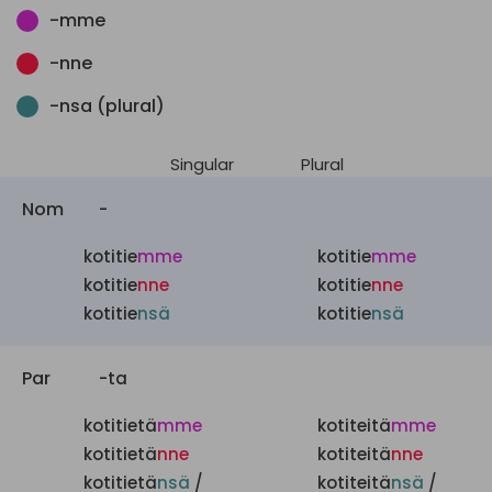
-mme
-nne
-nsa (plural)
Singular
Plural
Nom
-
kotitie
mme
kotitie
mme
kotitie
nne
kotitie
nne
kotitie
nsä
kotitie
nsä
Par
-ta
kotitietä
mme
kotiteitä
mme
kotitietä
nne
kotiteitä
nne
kotitietä
nsä
/
kotiteitä
nsä
/