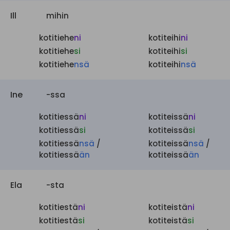
Ill
mihin
kotitiehe
ni
kotiteihi
ni
kotitiehe
si
kotiteihi
si
kotitiehe
nsä
kotiteihi
nsä
Ine
-ssa
kotitiessä
ni
kotiteissä
ni
kotitiessä
si
kotiteissä
si
kotitiessä
nsä
/
kotiteissä
nsä
/
kotitiessä
än
kotiteissä
än
Ela
-sta
kotitiestä
ni
kotiteistä
ni
kotitiestä
si
kotiteistä
si