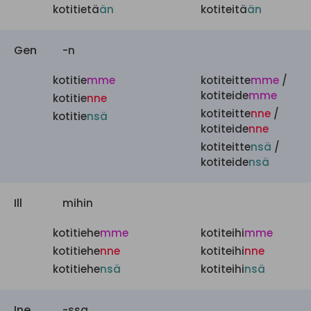
kotitietä
än
kotiteitä
än
Gen
-n
kotitie
mme
kotiteitte
mme
/
kotiteide
mme
kotitie
nne
kotiteitte
nne
/
kotitie
nsä
kotiteide
nne
kotiteitte
nsä
/
kotiteide
nsä
Ill
mihin
kotitiehe
mme
kotiteihi
mme
kotitiehe
nne
kotiteihi
nne
kotitiehe
nsä
kotiteihi
nsä
Ine
-ssa