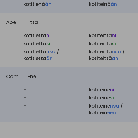
kotitienä
än
kotiteinä
än
Abe
-tta
kotitiettä
ni
kotiteittä
ni
kotitiettä
si
kotiteittä
si
kotitiettä
nsä
/
kotiteittä
nsä
/
kotitiettä
än
kotiteittä
än
Com
-ne
-
kotiteine
ni
-
kotiteine
si
-
kotiteine
nsä
/
kotitein
een