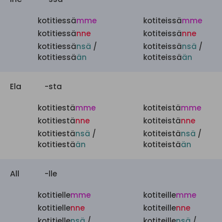
kotitiessä
mme
kotiteissä
mme
kotitiessä
nne
kotiteissä
nne
kotitiessä
nsä
/
kotiteissä
nsä
/
kotitiessä
än
kotiteissä
än
Ela
-sta
kotitiestä
mme
kotiteistä
mme
kotitiestä
nne
kotiteistä
nne
kotitiestä
nsä
/
kotiteistä
nsä
/
kotitiestä
än
kotiteistä
än
All
-lle
kotitielle
mme
kotiteille
mme
kotitielle
nne
kotiteille
nne
kotitielle
nsä
/
kotiteille
nsä
/