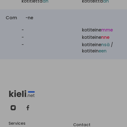
kotitiettä
än
kotiteittä
än
Com
-ne
-
kotiteine
mme
-
kotiteine
nne
-
kotiteine
nsä
/
kotitein
een
Services
Contact