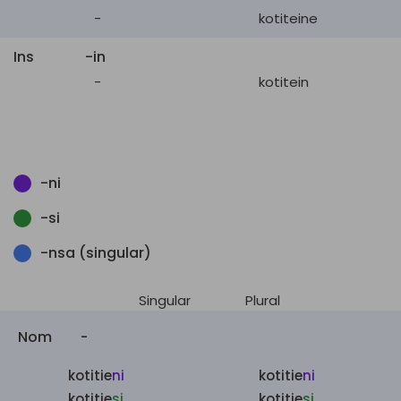
-
kotiteine
Ins
-in
-
kotitein
-ni
-si
-nsa (singular)
Singular
Plural
Nom
-
kotitie
ni
kotitie
ni
kotitie
si
kotitie
si