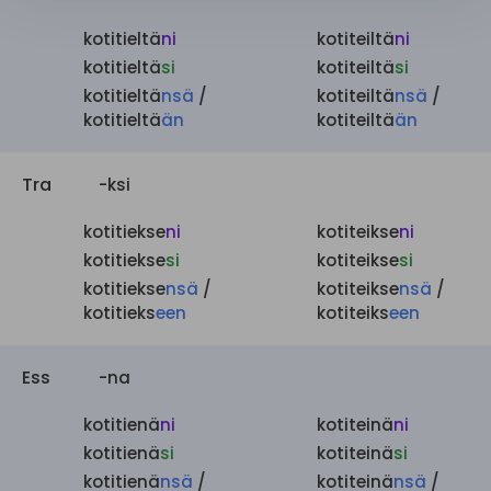
kotitieltä
ni
kotiteiltä
ni
kotitieltä
si
kotiteiltä
si
kotitieltä
nsä
/
kotiteiltä
nsä
/
kotitieltä
än
kotiteiltä
än
Tra
-ksi
kotitiekse
ni
kotiteikse
ni
kotitiekse
si
kotiteikse
si
kotitiekse
nsä
/
kotiteikse
nsä
/
kotitieks
een
kotiteiks
een
Ess
-na
kotitienä
ni
kotiteinä
ni
kotitienä
si
kotiteinä
si
kotitienä
nsä
/
kotiteinä
nsä
/