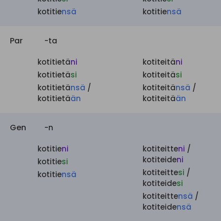
kotitie
nsä
kotitie
nsä
Par
-ta
kotitietä
ni
kotiteitä
ni
kotitietä
si
kotiteitä
si
kotitietä
nsä
/
kotiteitä
nsä
/
kotitietä
än
kotiteitä
än
Gen
-n
kotitie
ni
kotiteitte
ni
/
kotiteide
ni
kotitie
si
kotiteitte
si
/
kotitie
nsä
kotiteide
si
kotiteitte
nsä
/
kotiteide
nsä