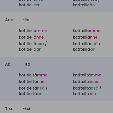
kotitiell
een
kotiteille
än
Ade
-lla
kotitiellä
mme
kotiteillä
mme
kotitiellä
nne
kotiteillä
nne
kotitiellä
nsä
/
kotiteillä
nsä
/
kotitiellä
än
kotiteillä
än
Abl
-lta
kotitieltä
mme
kotiteiltä
mme
kotitieltä
nne
kotiteiltä
nne
kotitieltä
nsä
/
kotiteiltä
nsä
/
kotitieltä
än
kotiteiltä
än
Tra
-ksi