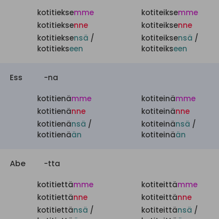
kotitiekse
mme
kotiteikse
mme
kotitiekse
nne
kotiteikse
nne
kotitiekse
nsä
/
kotiteikse
nsä
/
kotitieks
een
kotiteiks
een
Ess
-na
kotitienä
mme
kotiteinä
mme
kotitienä
nne
kotiteinä
nne
kotitienä
nsä
/
kotiteinä
nsä
/
kotitienä
än
kotiteinä
än
Abe
-tta
kotitiettä
mme
kotiteittä
mme
kotitiettä
nne
kotiteittä
nne
kotitiettä
nsä
/
kotiteittä
nsä
/