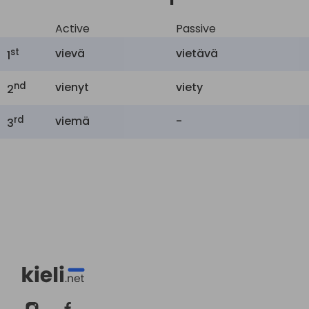
Active
Passive
st
vievä
vietävä
1
nd
vienyt
viety
2
rd
viemä
-
3