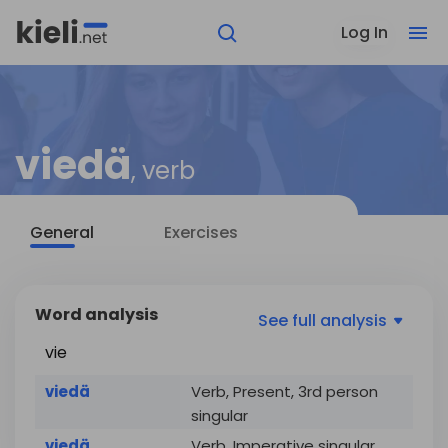
Log In
viedä
, verb
General
Exercises
Word analysis
See
full analysis
vie
viedä
Verb, Present, 3rd person
singular
viedä
Verb, Imperative singular