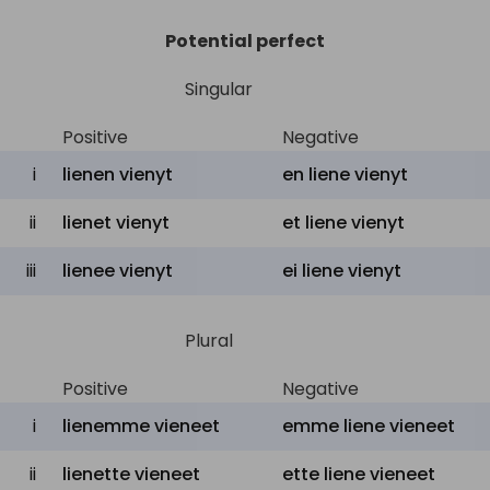
Potential perfect
Singular
Positive
Negative
i
lienen vienyt
en liene vienyt
ii
lienet vienyt
et liene vienyt
iii
lienee vienyt
ei liene vienyt
Plural
Positive
Negative
i
lienemme vieneet
emme liene vieneet
ii
lienette vieneet
ette liene vieneet