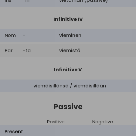
Ins
-in
vietämän (passive)
Infinitive IV
Nom
-
vieminen
Par
-ta
viemistä
Infinitive V
viemäisillänsä / viemäisillään
Passive
Positive
Negative
Present