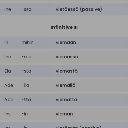
Ine
-ssa
vietäessä (passive)
Infinitive III
Ill
mihin
viemään
Ine
-ssa
viemässä
Ela
-sta
viemästä
Ade
-lla
viemällä
Abe
-tta
viemättä
Ins
-in
viemän