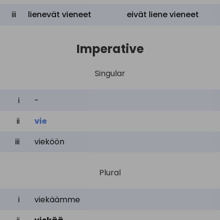
iii
lienevät vieneet
eivät liene vieneet
Imperative
Singular
i
-
ii
vie
iii
vieköön
Plural
i
viekäämme