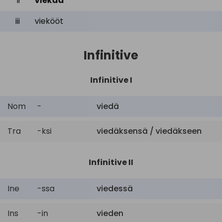
ii
viekää
iii
viekööt
Infinitive
Infinitive I
Nom
-
viedä
Tra
-ksi
viedäksensä / viedäkseen
Infinitive II
Ine
-ssa
viedessä
Ins
-in
vieden