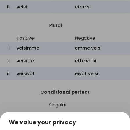
iii
veisi
ei
veisi
Plural
Positive
Negative
i
veisimme
emme
veisi
ii
veisitte
ette
veisi
iii
veisivät
eivät
veisi
Conditional perfect
Singular
Positive
Negative
We value your privacy
i
olisin vienyt
en olisi vienyt