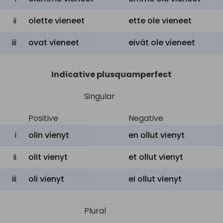
ii
olette vieneet
ette ole vieneet
iii
ovat vieneet
eivät ole vieneet
Indicative plusquamperfect
Singular
Positive
Negative
i
olin vienyt
en ollut vienyt
ii
olit vienyt
et ollut vienyt
iii
oli vienyt
ei ollut vienyt
Plural