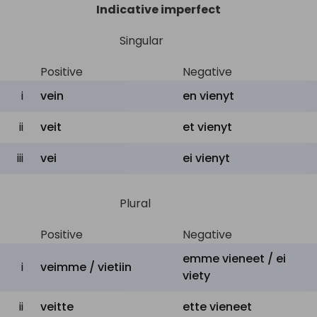
Indicative imperfect
to swipe
napata
,
viedä
,
pihistää
ehdyttää
,
heikentää
,
Singular
to sap
juoksuttaa
kuiviin
,
viedä
,
Positive
Negative
kaivaa
taisteluhautoja
i
vein
en
vienyt
to walk
kähveltää
,
viedä
,
ii
veit
et
vienyt
away with
voittaa
helposti
to
viedä
,
riistää
,
häätää
iii
vei
ei
vienyt
dispossess
jstk
to usher
ohjata
,
viedä
Plural
kiskaista
,
ruoskia
,
Positive
Negative
to whip
piiskata
,
vatkata
,
emme
vieneet /
ei
i
veimme / vietiin
piestä
,
viedä
viety
to strip of
riistää
,
viedä
,
poistaa
ii
veitte
ette
vieneet