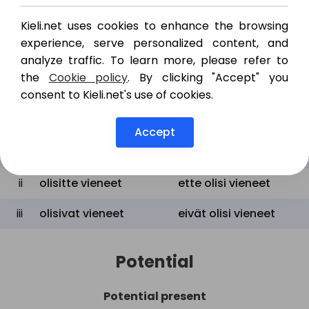
ii
olisit vienyt
et olisi vienyt
Kieli.net uses cookies to enhance the browsing
experience, serve personalized content, and
iii
olisi vienyt
ei olisi vienyt
analyze traffic. To learn more, please refer to
the
Cookie policy
. By clicking "Accept" you
consent to Kieli.net's use of cookies.
Plural
Positive
Negative
Accept
i
olisimme vieneet
emme olisi vieneet
ii
olisitte vieneet
ette olisi vieneet
iii
olisivat vieneet
eivät olisi vieneet
Potential
Potential present