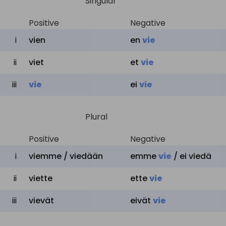
Singular
temmata
mukaansa
,
to
Positive
ottaa
valtoihinsa
Negative
,
transport
lähettää
i
vien
en
vie
rangaistussiirtolaan
ii
viet
et
vie
ajaa
,
suorittaa
,
käyttää
,
to run
iii
vie
ei
vie
juosta
,
käydä
,
viedä
viedä
,
hauduttaa
,
Plural
varastaa
,
harjoittaa
to poach
salametsästystä
,
Positive
Negative
metsästää
salaa
,
i
viemme / viedään
emme
vie
/
ei
viedä
kalastaa
salaa
ii
viette
ette
vie
syödä
,
viedä
,
kuluttaa
,
iii
vievät
eivät
vie
to eat up
syödä
kaikki
loppuun
,
niellä
,
appaa