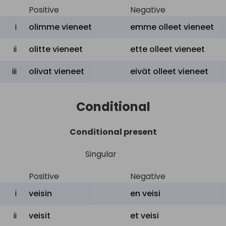
Positive
Negative
i
olimme vieneet
emme olleet vieneet
ii
olitte vieneet
ette olleet vieneet
iii
olivat vieneet
eivät olleet vieneet
Conditional
Conditional present
Singular
Positive
Negative
i
veisin
en
veisi
ii
veisit
et
veisi