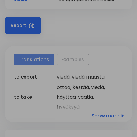
Report
Translations
Examples
to export
viedä
,
viedä
maasta
ottaa
,
kestää
,
viedä
,
to take
käyttää
,
vaatia
,
hyväksyä
Show more
to take
kuljettaa
,
kantaa
,
olla
,
to carry