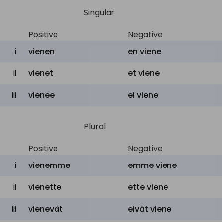
Singular
Positive
Negative
i
vienen
en viene
ii
vienet
et viene
iii
vienee
ei viene
Plural
Positive
Negative
i
vienemme
emme viene
ii
vienette
ette viene
iii
vienevät
eivät viene