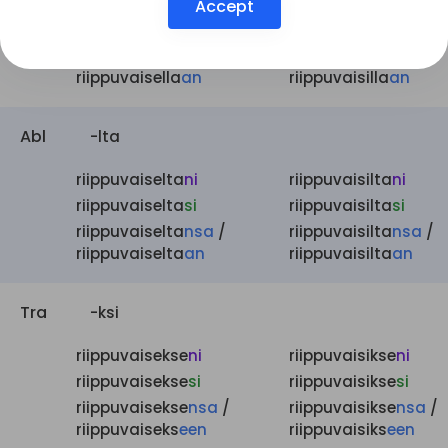
riippuvaisella
ni
riippuvaisilla
ni
Accept
riippuvaisella
si
riippuvaisilla
si
riippuvaisella
nsa
/
riippuvaisilla
nsa
/
riippuvaisella
an
riippuvaisilla
an
Abl
-lta
riippuvaiselta
ni
riippuvaisilta
ni
riippuvaiselta
si
riippuvaisilta
si
riippuvaiselta
nsa
/
riippuvaisilta
nsa
/
riippuvaiselta
an
riippuvaisilta
an
Tra
-ksi
riippuvaisekse
ni
riippuvaisikse
ni
riippuvaisekse
si
riippuvaisikse
si
riippuvaisekse
nsa
/
riippuvaisikse
nsa
/
riippuvaiseks
een
riippuvaisiks
een