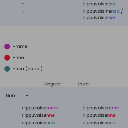
-
riippuvaisine
si
-
riippuvaisine
nsa
/
riippuvaisin
een
-mme
-nne
-nsa (plural)
Singular
Plural
Nom
-
riippuvaise
mme
riippuvaise
mme
riippuvaise
nne
riippuvaise
nne
riippuvaise
nsa
riippuvaise
nsa