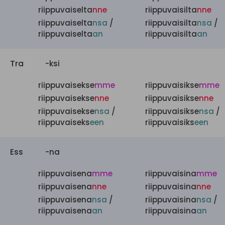
riippuvaiselta
nne
riippuvaisilta
nne
riippuvaiselta
nsa
/
riippuvaisilta
nsa
/
riippuvaiselta
an
riippuvaisilta
an
Tra
-ksi
riippuvaisekse
mme
riippuvaisikse
mme
riippuvaisekse
nne
riippuvaisikse
nne
riippuvaisekse
nsa
/
riippuvaisikse
nsa
/
riippuvaiseks
een
riippuvaisiks
een
Ess
-na
riippuvaisena
mme
riippuvaisina
mme
riippuvaisena
nne
riippuvaisina
nne
riippuvaisena
nsa
/
riippuvaisina
nsa
/
riippuvaisena
an
riippuvaisina
an