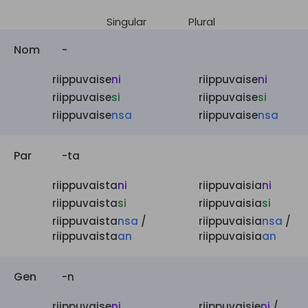
Singular
Plural
Nom
-
riippuvaise
ni
riippuvaise
ni
riippuvaise
si
riippuvaise
si
riippuvaise
nsa
riippuvaise
nsa
Par
-ta
riippuvaista
ni
riippuvaisia
ni
riippuvaista
si
riippuvaisia
si
riippuvaista
nsa
/
riippuvaisia
nsa
/
riippuvaista
an
riippuvaisia
an
Gen
-n
riippuvaise
ni
riippuvaisie
ni
/