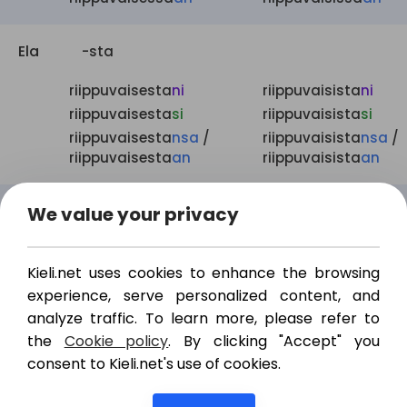
Ela
-sta
riippuvaisesta
ni
riippuvaisista
ni
riippuvaisesta
si
riippuvaisista
si
riippuvaisesta
nsa
/
riippuvaisista
nsa
/
riippuvaisesta
an
riippuvaisista
an
All
We value your privacy
-lle
riippuvaiselle
ni
riippuvaisille
ni
Kieli.net uses cookies to enhance the browsing
riippuvaiselle
si
riippuvaisille
si
experience, serve personalized content, and
riippuvaiselle
nsa
/
riippuvaisille
nsa
/
analyze traffic. To learn more, please refer to
riippuvaisell
een
riippuvaisille
an
the
Cookie policy
. By clicking "Accept" you
consent to Kieli.net's use of cookies.
Ade
-lla