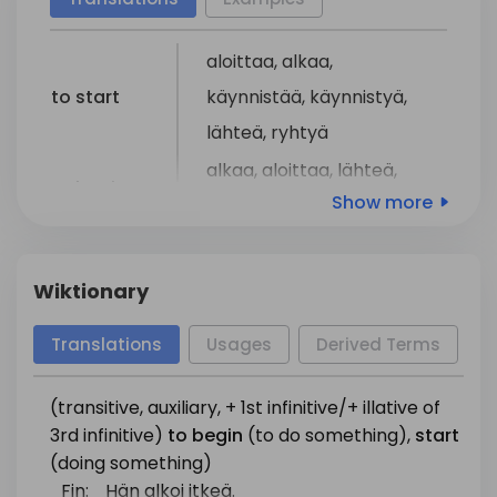
aloittaa
,
alkaa
,
to start
käynnistää
,
käynnistyä
,
lähteä
,
ryhtyä
alkaa
,
aloittaa
,
lähteä
,
to begin
Show more
saada
alkunsa
to
aloittaa
,
alkaa
commence
Wiktionary
aloittaa
,
alkaa
,
lähteä
Translations
Usages
Derived Terms
E
matkaan
,
auttaa
jku
to start off
alkuun
,
aloittaa
uransa
,
(transitive, auxiliary, + 1st infinitive/+ illative of
ryhtyä
jhk
3rd infinitive)
to
begin
(to do something),
start
mennä
,
lähteä
,
käydä
,
(doing something)
Fin:
Hän alkoi itkeä.
to go
siirtyä
,
matkustaa
,