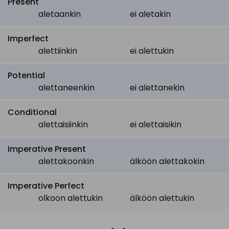
Present
aletaankin
ei aletakin
Imperfect
alettiinkin
ei alettukin
Potential
alettaneenkin
ei alettanekin
Conditional
alettaisiinkin
ei alettaisikin
Imperative Present
alettakoonkin
älköön alettakokin
Imperative Perfect
olkoon alettukin
älköön alettukin