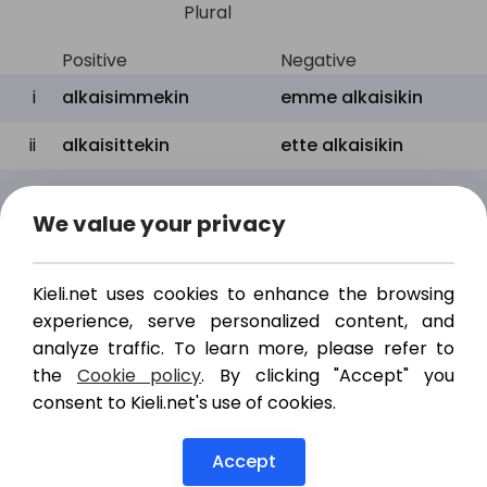
Plural
Positive
Negative
i
alkaisimmekin
emme
alkaisikin
ii
alkaisittekin
ette
alkaisikin
iii
alkaisivatkin
eivät
alkaisikin
We value your privacy
Conditional perfect
Kieli.net uses cookies to enhance the browsing
Singular
experience, serve personalized content, and
analyze traffic. To learn more, please refer to
Positive
Negative
the
Cookie policy
. By clicking "Accept" you
i
olisin alkanutkin
en olisi alkanutkin
consent to Kieli.net's use of cookies.
ii
olisit alkanutkin
et olisi alkanutkin
Accept