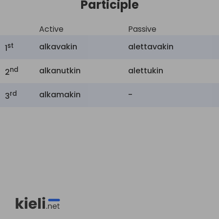
Participle
Active
Passive
st
alkavakin
alettavakin
1
nd
alkanutkin
alettukin
2
rd
alkamakin
-
3