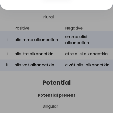
iii
olisi alkanutkin
ei olisi alkanutkin
Plural
Positive
Negative
emme olisi
i
olisimme alkaneetkin
alkaneetkin
ii
olisitte alkaneetkin
ette olisi alkaneetkin
iii
olisivat alkaneetkin
eivät olisi alkaneetkin
Potential
Potential present
Singular