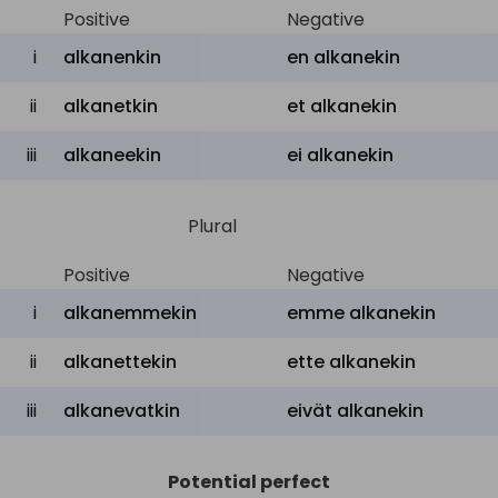
Positive
Negative
i
alkanenkin
en alkanekin
ii
alkanetkin
et alkanekin
iii
alkaneekin
ei alkanekin
Plural
Positive
Negative
i
alkanemmekin
emme alkanekin
ii
alkanettekin
ette alkanekin
iii
alkanevatkin
eivät alkanekin
Potential perfect