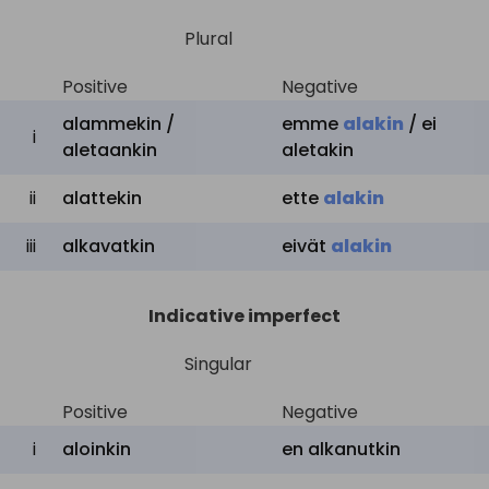
to enter
aloittaa
,
alkaa
,
ryhtyä
Plural
upon
hoitamaan
,
ottaa
haltuunsa
Positive
Negative
astua
,
alkaa
,
aloittaa
,
alammekin /
emme
alakin
/
ei
i
aletaankin
aletakin
ryhtyä
hoitamaan
,
to enter on
antautua
,
ottaa
ii
alattekin
ette
alakin
haltuunsa
iii
alkavatkin
eivät
alakin
olla
peräisin
,
saada
alkunsa
,
panna
alulle
,
to originate
Indicative imperfect
olla
lähtöisin
,
keksiä
,
Singular
alkaa
Positive
Negative
i
aloinkin
en
alkanutkin