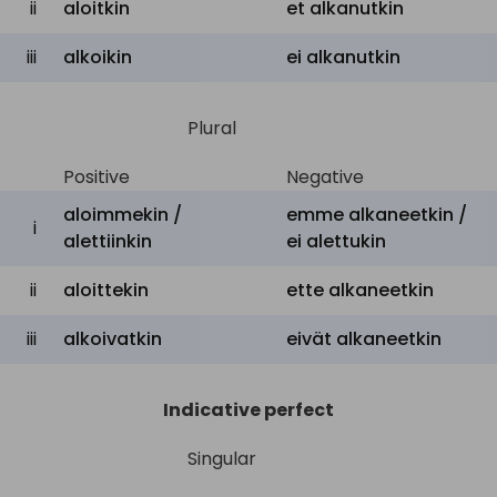
ii
aloitkin
et
alkanutkin
iii
alkoikin
ei
alkanutkin
Plural
Positive
Negative
aloimmekin /
emme
alkaneetkin /
i
alettiinkin
ei
alettukin
ii
aloittekin
ette
alkaneetkin
iii
alkoivatkin
eivät
alkaneetkin
Indicative perfect
Singular