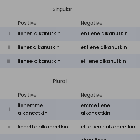
Singular
Positive
Negative
i
lienen alkanutkin
en liene alkanutkin
ii
lienet alkanutkin
et liene alkanutkin
iii
lienee alkanutkin
ei liene alkanutkin
Plural
Positive
Negative
lienemme
emme liene
i
alkaneetkin
alkaneetkin
ii
lienette alkaneetkin
ette liene alkaneetkin