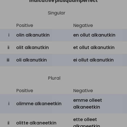
Indicative plusquamperfect
Singular
Positive
Negative
i
olin alkanutkin
en ollut alkanutkin
ii
olit alkanutkin
et ollut alkanutkin
iii
oli alkanutkin
ei ollut alkanutkin
Plural
Positive
Negative
emme olleet
i
olimme alkaneetkin
alkaneetkin
ette olleet
ii
olitte alkaneetkin
alkaneetkin