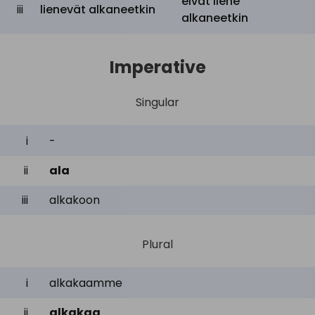
eivät liene
iii
lienevät alkaneetkin
alkaneetkin
Imperative
Singular
i
-
ii
ala
iii
alkakoon
Plural
i
alkakaamme
ii
alkakaa