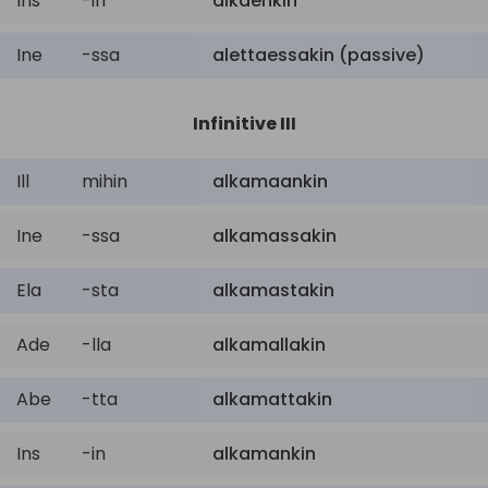
Ins
-in
alkaenkin
Ine
-ssa
alettaessakin (passive)
Infinitive III
Ill
mihin
alkamaankin
Ine
-ssa
alkamassakin
Ela
-sta
alkamastakin
Ade
-lla
alkamallakin
Abe
-tta
alkamattakin
Ins
-in
alkamankin