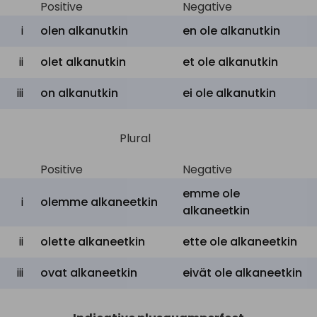
Positive
Negative
i
olen alkanutkin
en ole alkanutkin
ii
olet alkanutkin
et ole alkanutkin
iii
on alkanutkin
ei ole alkanutkin
Plural
Positive
Negative
emme ole
i
olemme alkaneetkin
alkaneetkin
ii
olette alkaneetkin
ette ole alkaneetkin
iii
ovat alkaneetkin
eivät ole alkaneetkin