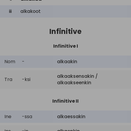
iii
alkakoot
Infinitive
Infinitive I
Nom
-
alkaakin
alkaaksensakin /
Tra
-ksi
alkaakseenkin
Infinitive II
Ine
-ssa
alkaessakin