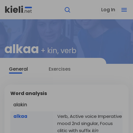
Log In
alkaa
+ kin, verb
General
Exercises
Word analysis
alakin
alkaa
Verb, Active voice Imperative
mood 2nd singular, Focus
clitic with suffix
kin