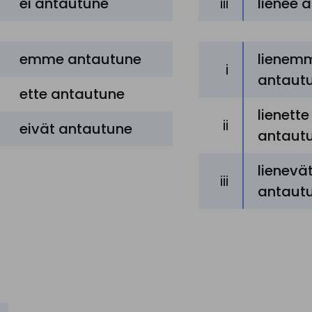
ei antautune
iii
lienee 
emme antautune
lienem
i
antaut
ette antautune
lienette
ii
eivät antautune
antaut
lienevä
iii
antaut