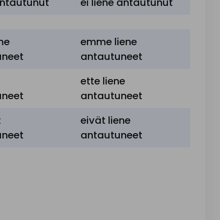
antautunut
ei liene antautunut
me
emme liene
uneet
antautuneet
ette liene
uneet
antautuneet
t
eivät liene
uneet
antautuneet