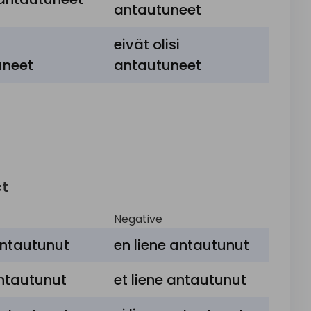
antautuneet
eivät olisi
uneet
antautuneet
ct
Negative
antautunut
en liene antautunut
antautunut
et liene antautunut