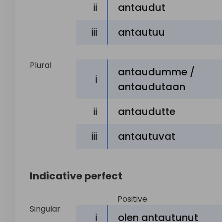
ii
antaudut
iii
antautuu
Plural
antaudumme /
i
antaudutaan
ii
antaudutte
iii
antautuvat
Indicative perfect
Positive
Singular
i
olen antautunut