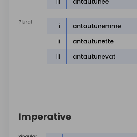
iii
antautunee
Plural
i
antautunemme
ii
antautunette
iii
antautunevat
Imperative
Singular