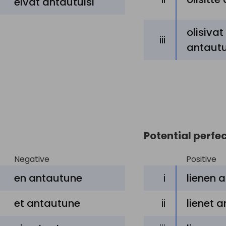
eivät
antautuisi
olisivat
iii
antaut
Potential perfe
Negative
Positive
en antautune
i
lienen 
et antautune
ii
lienet 