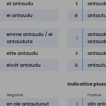
flag
et
antaudu
ii
antaud
to strike the
las
ei
antaudu
iii
antautu
flag
to haul
emme
antaudu /
ei
down the
antaud
las
i
antauduta
antaudu
flag
ast
ette
antaudu
ii
antaudu
to enter on
ant
eivät
antaudu
iii
antautu
Indicative plu
Negative
Positive
en ole antautunut
i
olin an