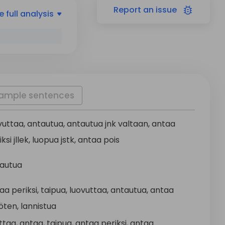
Report
an issue
e
full analysis
ample sentences
vuttaa
,
antautua
,
antautua
jnk
valtaan
,
antaa
iksi
jllek,
luopua
jstk,
antaa
pois
autua
taa
periksi
,
taipua
,
luovuttaa
,
antautua
,
antaa
öten
,
lannistua
ttaa
,
antaa
,
taipua
,
antaa
periksi
,
antaa