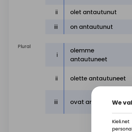
ii
olet antautunut
iii
on antautunut
Plural
olemme
i
antautuneet
ii
olette antautuneet
iii
ovat antautuneet
We val
Kieli.n
personal