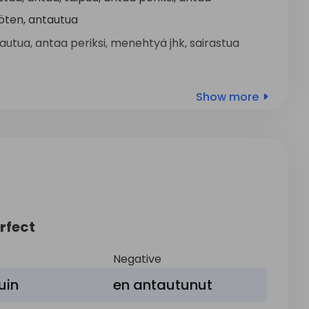
öten
,
antautua
autua
,
antaa
periksi
,
menehtyä
jhk,
sairastua
autua
,
astua
,
aloittaa
,
alkaa
,
ryhtyä
Show more
itamaan
,
ottaa
haltuunsa
autua
,
aloittaa
jk,
ryhtyä
jhk
ttää
,
antaa
,
jättää
,
antautua
,
lausua
rfect
autua
Negative
tua
,
saada
sortumaan
,
antautua
uin
en
antautunut
kea
lippunsa
,
antautua