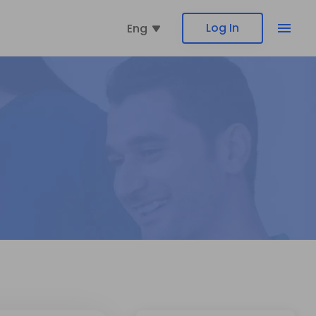
Log In
Eng