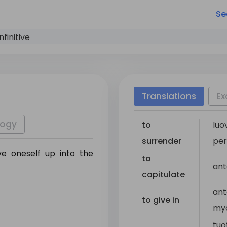
Se
nfinitive
Translations
Ex
logy
to
luo
surrender
per
ve oneself up into the
to
ant
capitulate
an
to give in
my
tuo