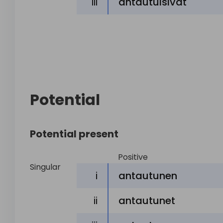
iii
antautuisivat
Potential
Potential present
Positive
Singular
i
antautunen
ii
antautunet