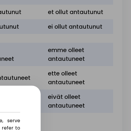
tautunut
et ollut antautunut
autunut
ei ollut antautunut
emme olleet
uneet
antautuneet
ette olleet
antautuneet
antautuneet
eivät olleet
antautuneet
antautuneet
e, serve
 refer to