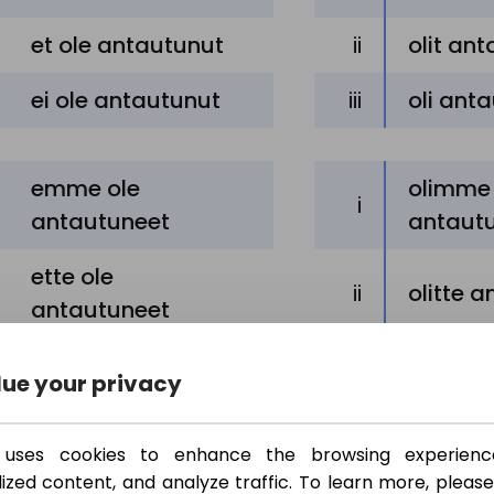
et ole antautunut
ii
olit an
ei ole antautunut
iii
oli ant
emme ole
olimme
i
antautuneet
antaut
ette ole
ii
olitte 
antautuneet
eivät ole
iii
olivat 
ue your privacy
antautuneet
et uses cookies to enhance the browsing experienc
ized content, and analyze traffic. To learn more, please