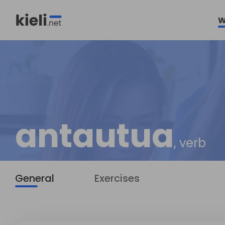
W
antautua
, verb
General
Exercises