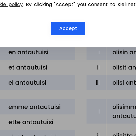
ie policy
. By clicking "Accept" you consent to Kieli.net
Conditional per
Accept
Negative
Positive
en
antautuisi
i
olisin 
et
antautuisi
ii
olisit 
ei
antautuisi
iii
olisi a
emme
antautuisi
olisim
i
antaut
ette
antautuisi
ii
olisitt