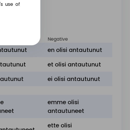
's use of
fect
Negative
antautunut
en olisi antautunut
antautunut
et olisi antautunut
ntautunut
ei olisi antautunut
me
emme olisi
uneet
antautuneet
ette olisi
e antautuneet