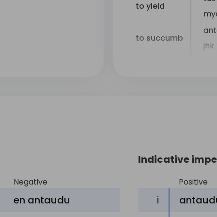
to yield
my
ant
to succumb
jhk
to enter
ant
upon
ho
to embark
ant
upon
to submit
esi
to
surrender
Indicative impe
ant
oneself
Negative
Positive
to cave in
sor
en
antaudu
i
antaud
to lower the
las