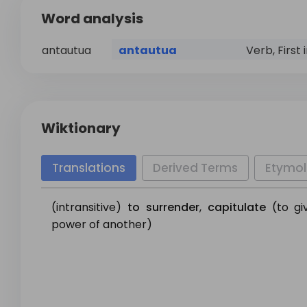
Word analysis
antautua
antautua
Verb, First i
Wiktionary
Translations
Derived Terms
Etymo
(intransitive)
to
surrender
,
capitulate
(to gi
power of another)