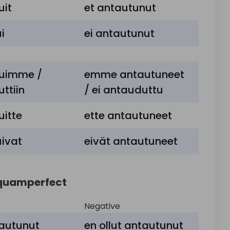
uit
et
antautunut
kea
lippunsa
,
antautua
i
ei
antautunut
uimme /
kea
lippu
,
antautua
emme
antautuneet
ttiin
/
ei
antauduttu
ua
,
alkaa
,
aloittaa
,
ryhtyä
hoitamaan
,
itte
ette
antautuneet
autua
,
ottaa
haltuunsa
ivat
eivät
antautuneet
squamperfect
Negative
tautunut
en ollut antautunut