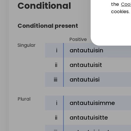
Conditional
the
Cook
cookies.
Conditional present
Positive
Singular
i
antautuisin
ii
antautuisit
iii
antautuisi
Plural
i
antautuisimme
ii
antautuisitte