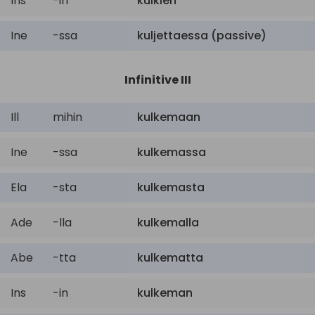
Ins
-in
kulkien
Ine
-ssa
kuljettaessa (passive)
Infinitive III
Ill
mihin
kulkemaan
Ine
-ssa
kulkemassa
Ela
-sta
kulkemasta
Ade
-lla
kulkemalla
Abe
-tta
kulkematta
Ins
-in
kulkeman