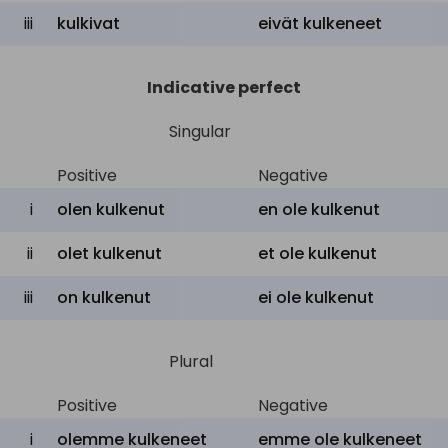
kulkea
jssk,
kulkea
,
to ply
iii
kulkivat
eivät
kulkeneet
käyttää
,
käytellä
ahkerasti
Indicative perfect
Singular
Positive
Negative
i
olen kulkenut
en ole kulkenut
ii
olet kulkenut
et ole kulkenut
iii
on kulkenut
ei ole kulkenut
Plural
Positive
Negative
i
olemme kulkeneet
emme ole kulkeneet