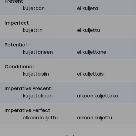
Present
kuljetaan
ei kuljeta
Imperfect
kuljettiin
ei kuljettu
Potential
kuljettaneen
ei kuljettane
Conditional
kuljettaisiin
ei kuljettaisi
Imperative Present
kuljettakoon
älköön kuljettako
Imperative Perfect
olkoon kuljettu
älköön kuljettu