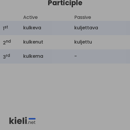
Participle
Active
Passive
st
kulkeva
kuljettava
1
nd
kulkenut
kuljettu
2
rd
kulkema
-
3