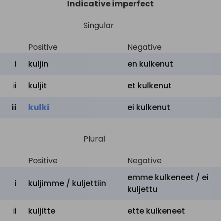
Indicative imperfect
to be driven
ajautua
,
kulkea
Singular
hoitaa
,
kaita
,
paimentaa
,
pitää
Positive
Negative
to tend
huolta
jstk,
olla
tapana
,
i
kuljin
en
kulkenut
kulkea
ii
kuljit
et
kulkenut
kuljettaa
,
sukkuloida
,
to shuttle
iii
kulki
ei
kulkenut
kulkea
,
viedä
asettaa
,
säätää
,
valita
,
to set
Plural
määrätä
,
laittaa
,
kulkea
käsitellä
,
jalostaa
,
Positive
Negative
to process
edetä
,
testata
,
alistaa
emme
kulkeneet /
ei
i
kuljimme / kuljettiin
kokeisiin
,
kulkea
kuljettu
liikennöidä
,
harjoittaa
,
ii
kuljitte
ette
kulkeneet