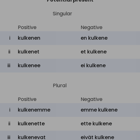
Singular
Positive
Negative
i
kulkenen
en kulkene
ii
kulkenet
et kulkene
iii
kulkenee
ei kulkene
Plural
Positive
Negative
i
kulkenemme
emme kulkene
ii
kulkenette
ette kulkene
iii
kulkenevat
eivät kulkene