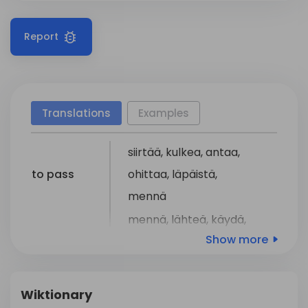
Report
Translations
Examples
siirtää
,
kulkea
,
antaa
,
to pass
ohittaa
,
läpäistä
,
mennä
mennä
,
lähteä
,
käydä
,
Show more
to go
siirtyä
,
matkustaa
,
kulkea
matkustaa
,
kulkea
,
Wiktionary