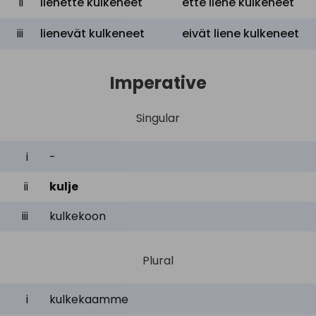
ii
lienette kulkeneet
ette liene kulkeneet
iii
lienevät kulkeneet
eivät liene kulkeneet
Imperative
Singular
i
-
ii
kulje
iii
kulkekoon
Plural
i
kulkekaamme