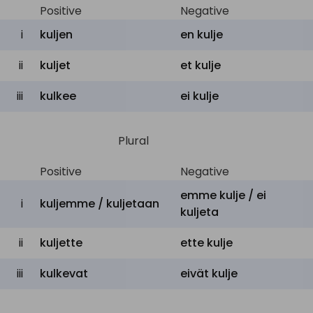
astua
,
polkea
,
tallata
,
Positive
Negative
to tread
kulkea
,
sotkea
,
toimia
i
kuljen
en
kulje
edetä
,
edistyä
,
kehittyä
,
ii
kuljet
et
kulje
to progress
jatkua
,
kulkea
,
mennä
iii
kulkee
ei
kulje
eteenpäin
tehdä
,
saada
,
suorittaa
,
to make
Plural
luoda
,
valmistaa
,
kulkea
tehdä
,
toimia
,
riittää
,
Positive
Negative
to do
pärjätä
,
saada
aikaan
,
emme
kulje /
ei
i
kuljemme / kuljetaan
kuljeta
kulkea
to be
ii
kuljette
ette
kulje
kulkeutua
,
kulkea
carried
iii
kulkevat
eivät
kulje
laittaa
,
esittää
,
asettaa
,
to put
panna
,
saattaa
,
kulkea