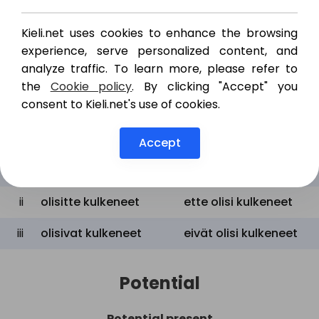
i
olisin kulkenut
en olisi kulkenut
Kieli.net uses cookies to enhance the browsing
ii
olisit kulkenut
et olisi kulkenut
experience, serve personalized content, and
analyze traffic. To learn more, please refer to
iii
olisi kulkenut
ei olisi kulkenut
the
Cookie policy
. By clicking "Accept" you
consent to Kieli.net's use of cookies.
Plural
Accept
Positive
Negative
i
olisimme kulkeneet
emme olisi kulkeneet
ii
olisitte kulkeneet
ette olisi kulkeneet
iii
olisivat kulkeneet
eivät olisi kulkeneet
Potential
Potential present