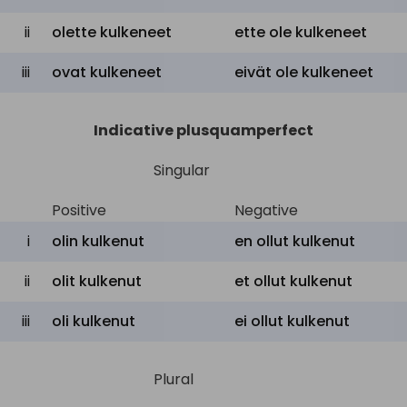
ii
olette kulkeneet
ette ole kulkeneet
iii
ovat kulkeneet
eivät ole kulkeneet
Indicative plusquamperfect
Singular
Positive
Negative
i
olin kulkenut
en ollut kulkenut
ii
olit kulkenut
et ollut kulkenut
iii
oli kulkenut
ei ollut kulkenut
Plural