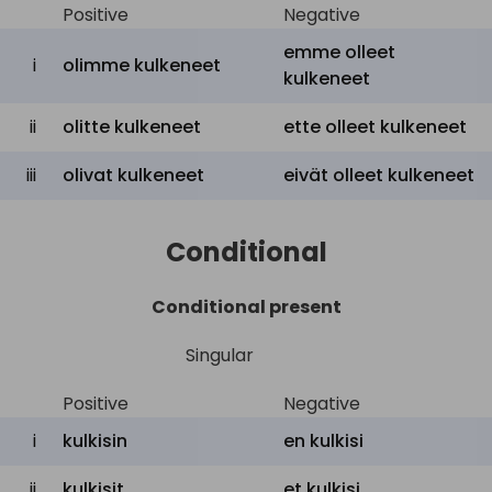
Positive
Negative
emme olleet
i
olimme kulkeneet
kulkeneet
ii
olitte kulkeneet
ette olleet kulkeneet
iii
olivat kulkeneet
eivät olleet kulkeneet
Conditional
Conditional present
Singular
Positive
Negative
i
kulkisin
en
kulkisi
ii
kulkisit
et
kulkisi