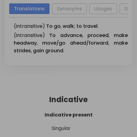
liikkua
,
matkustella
,
to travel
Translations
Synonyms
Usages
Deri
matkustaa
jssk,
matkustaa
jnk
läpi
(intransitive)
To
go
,
walk;
to
travel
.
ajaa
,
suorittaa
,
käyttää
,
(intransitive)
to run
To
advance
,
proceed
,
make
juosta
,
käydä
,
kulkea
headway
,
move/go
ahead/forward
,
make
strides
,
gain
ground
liikkua
.
,
siirtää
,
siirtyä
,
to move
muuttaa
,
toimia
,
kulkea
ratsastaa
,
ajaa
,
matkustaa
,
kulkea
,
to ride
ratsastaa
jtk
pitkin
,
Indicative
ratsastaa
jnk
poikki
navigoida
,
suunnistaa
,
Indicative present
to navigate
kulkea
,
ohjata
,
Singular
purjehtia
,
luotsata