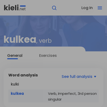
Log In
kulkea
, verb
General
Exercises
Word analysis
See
full analysis
kulki
kulkea
Verb, Imperfect, 3rd person
singular