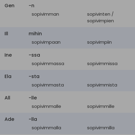
Gen
-n
sopivimman
sopivinten /
sopivimpien
Ill
mihin
sopivimpaan
sopivimpiin
Ine
-ssa
sopivimmassa
sopivimmissa
Ela
-sta
sopivimmasta
sopivimmista
All
-lle
sopivimmalle
sopivimmille
Ade
-lla
sopivimmalla
sopivimmilla