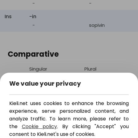
-
-
valikoitu
,
lajiteltu
,
assorted
yhteensopiva
,
sopiva
Ins
-in
-
sopivin
suoralta
kädeltä
,
pat
sopiva
todennäköinen
,
Comparative
uskottava
,
lupaava
,
likely
sopiva
,
Singular
Plural
lupaavannäköinen
Nom
-
We value your privacy
becoming
pukeva
,
sopiva
,
sovelias
sopivempi /
sopivemmat /
sopivampi
sopivammat
luotettava
,
terve
,
alright
Kieli.net uses cookies to enhance the browsing
sopiva
Par
-ta
experience, serve personalized content, and
sopivempaa /
sopivempia /
tehty
,
valmis
,
kypsä
,
analyze traffic. To learn more, please refer to
sopivampaa
sopivampia
the
Cookie policy
. By clicking "Accept" you
done
loppunut
,
uupunut
,
consent to Kieli.net's use of cookies.
Gen
-n
sopiva