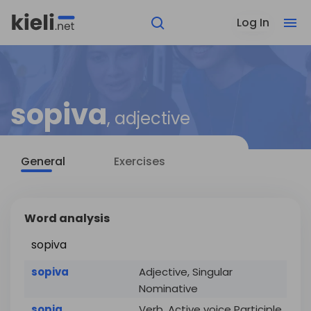
Log In
sopiva
, adjective
General
Exercises
Word analysis
sopiva
sopiva
Adjective, Singular
Nominative
sopia
Verb, Active voice Participle