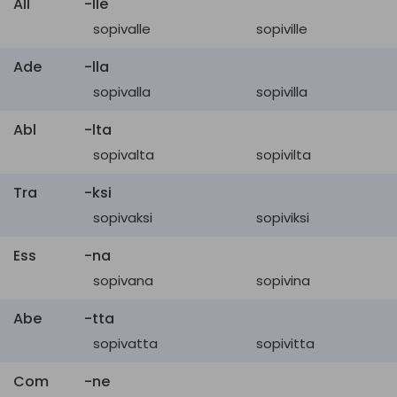
All
-lle
valmis
,
ammattiin
sopivalle
sopiville
valmis
apropos
sopiva
Ade
-lla
sopivalla
sopivilla
sopiva
,
terve
,
all right
luotettava
Abl
-lta
seemly
sovelias
,
sopiva
sopivalta
sopivilta
apposite
osuva
,
sopiva
,
sattuva
Tra
-ksi
yhtäpitävä
,
sopiva
,
sopivaksi
sopiviksi
congruous
asianmukainen
Ess
-na
normaali
,
sopivana
sopivina
vuodenaikaan
nähden
Abe
-tta
seasonable
normaali
,
vuodenajan
sopivatta
sopivitta
mukainen
,
oikeaan
Com
-ne
aikaan
tullut
,
sopiva