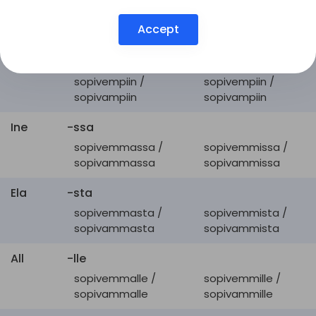
sopivemman /
sopivempien /
germane
sopiva
Accept
sopivamman
sopivampien
Ill
mihin
sopivempiin /
sopivempiin /
sopivampiin
sopivampiin
Ine
-ssa
sopivemmassa /
sopivemmissa /
sopivammassa
sopivammissa
Ela
-sta
sopivemmasta /
sopivemmista /
sopivammasta
sopivammista
All
-lle
sopivemmalle /
sopivemmille /
sopivammalle
sopivammille