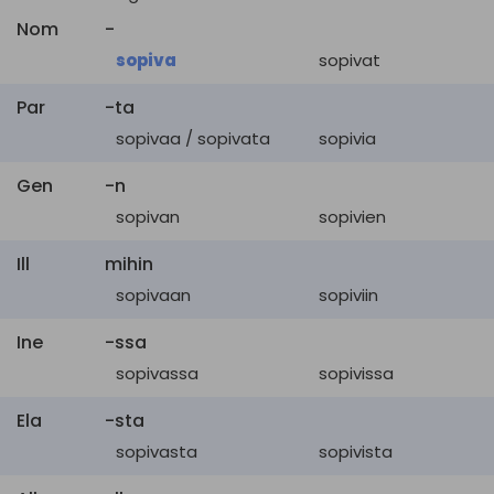
timely
Nom
-
sovitettu
,
kalustettu
,
fitted
well-timed
sopiva
sopivat
sopiva
,
kiinteä
,
sovelias
expedient
otollinen
,
sopiva
,
oikea
,
Par
-ta
becoming
opportune
osuva
,
sattuva
sopivaa / sopivata
sopivia
matching
oikeutettu
,
kelvollinen
,
Gen
-n
eligible
vaalikelpoinen
,
sopiva
,
sopivan
sopivien
tavoiteltu
,
haluttu
Ill
mihin
befitting
sovelias
,
sopiva
sopivaan
sopiviin
hieno
,
hyvä
,
Ine
-ssa
fine
hienojakoinen
,
ohut
,
sopivassa
sopivissa
erinomainen
,
sopiva
Ela
-sta
kelpoinen
,
sopivasta
sopivista
varauksellinen
,
sopiva
,
qualified