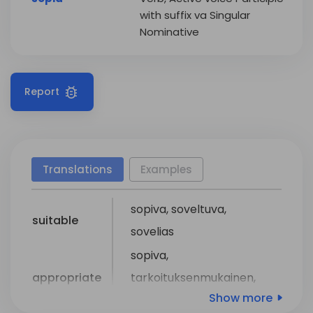
with suffix va Singular
Nominative
Report
Translations
Examples
sopiva
,
soveltuva
,
suitable
sovelias
sopiva
,
appropriate
tarkoituksenmukainen
,
Show more
kuuluva
,
ominainen