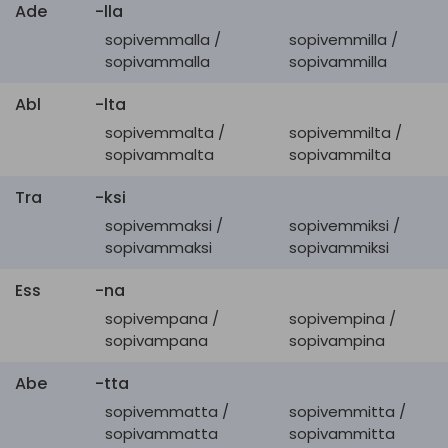
Ade
-lla
sopivemmalla /
sopivemmilla /
sopivammalla
sopivammilla
Abl
-lta
sopivemmalta /
sopivemmilta /
sopivammalta
sopivammilta
Tra
-ksi
sopivemmaksi /
sopivemmiksi /
sopivammaksi
sopivammiksi
Ess
-na
sopivempana /
sopivempina /
sopivampana
sopivampina
Abe
-tta
sopivemmatta /
sopivemmitta /
sopivammatta
sopivammitta