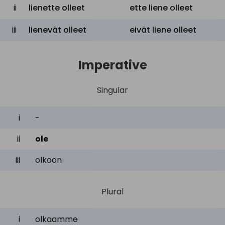
ii
lienette olleet
ette liene olleet
iii
lienevät olleet
eivät liene olleet
Imperative
Singular
i
-
ii
ole
iii
olkoon
Plural
i
olkaamme