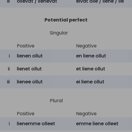
iii
ollevat / lienevät
eivät olle / liene / lie
Potential perfect
Singular
Positive
Negative
i
lienen ollut
en liene ollut
ii
lienet ollut
et liene ollut
iii
lienee ollut
ei liene ollut
Plural
Positive
Negative
i
lienemme olleet
emme liene olleet