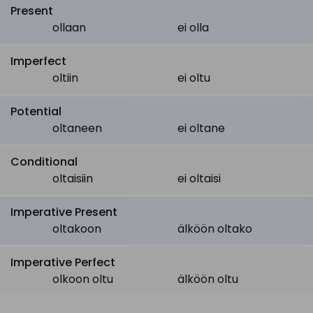
Present
ollaan
ei olla
Imperfect
oltiin
ei oltu
Potential
oltaneen
ei oltane
Conditional
oltaisiin
ei oltaisi
Imperative Present
oltakoon
älköön oltako
Imperative Perfect
olkoon oltu
älköön oltu