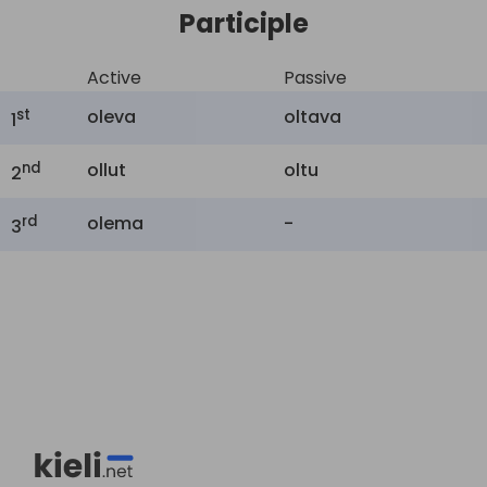
Participle
Active
Passive
st
oleva
oltava
1
nd
ollut
oltu
2
rd
olema
-
3