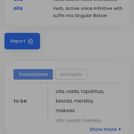
olla
Verb, Active voice Infinitive with
suffix ma Singular Illative
Report
Translations
Examples
olla
,
voida
,
tapahtua
,
to be
kestää
,
merkitä
,
maksaa
olla
,
saada
,
hankkia
,
to have
Show more
nauttia
,
syödä
,
juoda