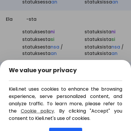
statuksessa
an
statuksissa
an
Ela
-sta
statuksesta
ni
statuksista
ni
statuksesta
si
statuksista
si
statuksesta
nsa
/
statuksista
nsa
/
statuksesta
an
statuksista
an
We value your privacy
All
-lle
statukselle
ni
statuksille
ni
Kieli.net uses cookies to enhance the browsing
statukselle
si
statuksille
si
experience, serve personalized content, and
statukselle
nsa
/
statuksille
nsa
/
analyze traffic. To learn more, please refer to
statuksell
een
statuksille
an
the
Cookie policy
. By clicking "Accept" you
consent to Kieli.net's use of cookies.
Ade
-lla