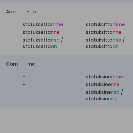
Abe
-tta
statuksetta
mme
statuksitta
mme
statuksetta
nne
statuksitta
nne
statuksetta
nsa
/
statuksitta
nsa
/
statuksetta
an
statuksitta
an
Com
-ne
-
statuksine
mme
-
statuksine
nne
-
statuksine
nsa
/
statuksin
een