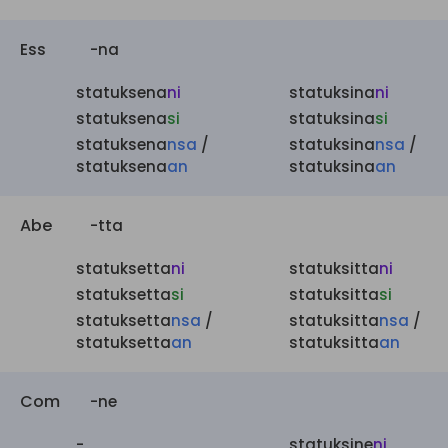
Ess
-na
statuksena
ni
statuksina
ni
statuksena
si
statuksina
si
statuksena
nsa
/
statuksina
nsa
/
statuksena
an
statuksina
an
Abe
-tta
statuksetta
ni
statuksitta
ni
statuksetta
si
statuksitta
si
statuksetta
nsa
/
statuksitta
nsa
/
statuksetta
an
statuksitta
an
Com
-ne
-
statuksine
ni