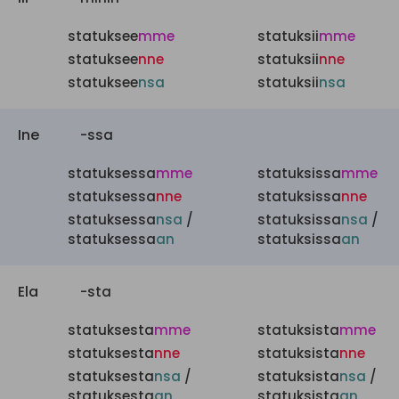
statuksee
mme
statuksii
mme
statuksee
nne
statuksii
nne
statuksee
nsa
statuksii
nsa
Ine
-ssa
statuksessa
mme
statuksissa
mme
statuksessa
nne
statuksissa
nne
statuksessa
nsa
/
statuksissa
nsa
/
statuksessa
an
statuksissa
an
Ela
-sta
statuksesta
mme
statuksista
mme
statuksesta
nne
statuksista
nne
statuksesta
nsa
/
statuksista
nsa
/
statuksesta
an
statuksista
an