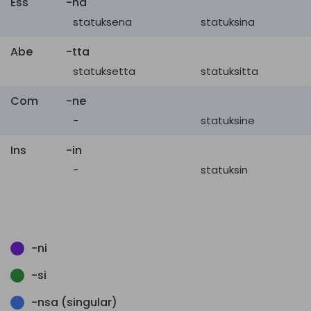
Ess
-na
statuksena
statuksina
Abe
-tta
statuksetta
statuksitta
Com
-ne
-
statuksine
Ins
-in
-
statuksin
-ni
-si
-nsa (singular)