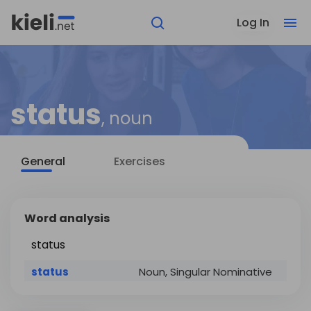
Log In
status
, noun
General
Exercises
Word analysis
status
status
Noun, Singular Nominative