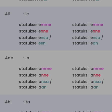
All
-lle
statukselle
mme
statuksille
mme
statukselle
nne
statuksille
nne
statukselle
nsa
/
statuksille
nsa
/
statuksell
een
statuksille
an
Ade
-lla
statuksella
mme
statuksilla
mme
statuksella
nne
statuksilla
nne
statuksella
nsa
/
statuksilla
nsa
/
statuksella
an
statuksilla
an
Abl
-lta