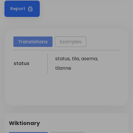
Report
Translations
Examples
status
,
tila
,
asema
,
status
tilanne
Wiktionary