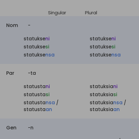
Singular
Plural
Nom
-
statukse
ni
statukse
ni
statukse
si
statukse
si
statukse
nsa
statukse
nsa
Par
-ta
statusta
ni
statuksia
ni
statusta
si
statuksia
si
statusta
nsa
/
statuksia
nsa
/
statusta
an
statuksia
an
Gen
-n