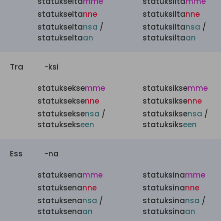
statukselta
mme
statuksilta
mme
statukselta
nne
statuksilta
nne
statukselta
nsa
/
statuksilta
nsa
/
statukselta
an
statuksilta
an
Tra
-ksi
statuksekse
mme
statuksikse
mme
statuksekse
nne
statuksikse
nne
statuksekse
nsa
/
statuksikse
nsa
/
statukseks
een
statuksiks
een
Ess
-na
statuksena
mme
statuksina
mme
statuksena
nne
statuksina
nne
statuksena
nsa
/
statuksina
nsa
/
statuksena
an
statuksina
an