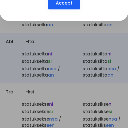
Accept
statuksella
ni
statuksilla
ni
statuksella
si
statuksilla
si
statuksella
nsa
/
statuksilla
nsa
/
statuksella
an
statuksilla
an
Abl
-lta
statukselta
ni
statuksilta
ni
statukselta
si
statuksilta
si
statukselta
nsa
/
statuksilta
nsa
/
statukselta
an
statuksilta
an
Tra
-ksi
statuksekse
ni
statuksikse
ni
statuksekse
si
statuksikse
si
statuksekse
nsa
/
statuksikse
nsa
/
statukseks
een
statuksiks
een