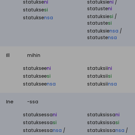
statukse
ni
statuksie
ni
/
statuste
ni
statukse
si
statuksie
si
/
statukse
nsa
statuste
si
statuksie
nsa
/
statuste
nsa
Ill
mihin
statuksee
ni
statuksii
ni
statuksee
si
statuksii
si
statuksee
nsa
statuksii
nsa
Ine
-ssa
statuksessa
ni
statuksissa
ni
statuksessa
si
statuksissa
si
statuksessa
nsa
/
statuksissa
nsa
/