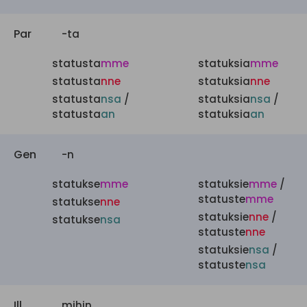
Par
-ta
statusta
mme
statuksia
mme
statusta
nne
statuksia
nne
statusta
nsa
/
statuksia
nsa
/
statusta
an
statuksia
an
Gen
-n
statukse
mme
statuksie
mme
/
statuste
mme
statukse
nne
statuksie
nne
/
statukse
nsa
statuste
nne
statuksie
nsa
/
statuste
nsa
Ill
mihin