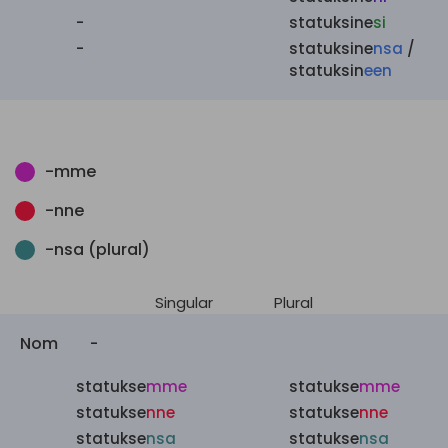
-
statuksine
si
-
statuksine
nsa
/
statuksin
een
-mme
-nne
-nsa (plural)
Singular
Plural
Nom
-
statukse
mme
statukse
mme
statukse
nne
statukse
nne
statukse
nsa
statukse
nsa