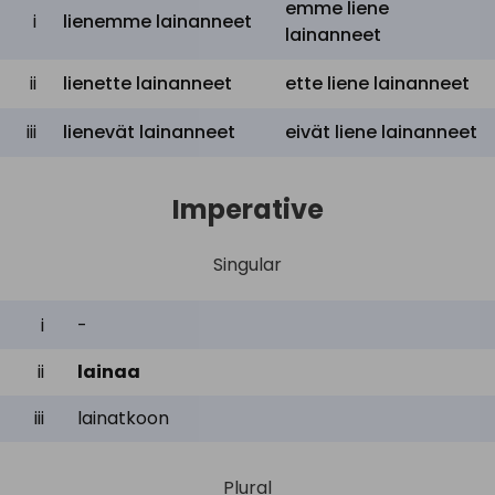
emme liene
i
lienemme lainanneet
lainanneet
ii
lienette lainanneet
ette liene lainanneet
iii
lienevät lainanneet
eivät liene lainanneet
Imperative
Singular
i
-
ii
lainaa
iii
lainatkoon
Plural