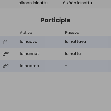
olkoon lainattu
älköön lainattu
Participle
Active
Passive
st
lainaava
lainattava
1
nd
lainannut
lainattu
2
rd
lainaama
-
3