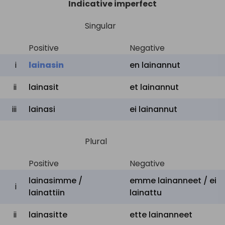
Indicative imperfect
Singular
Positive
Negative
i
lainasin
en
lainannut
ii
lainasit
et
lainannut
iii
lainasi
ei
lainannut
Plural
Positive
Negative
lainasimme /
emme
lainanneet /
ei
i
lainattiin
lainattu
ii
lainasitte
ette
lainanneet