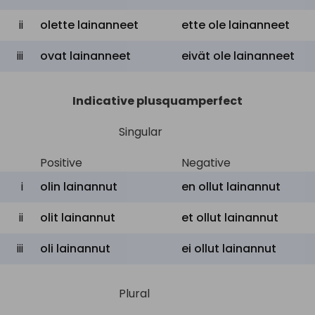
ii
olette lainanneet
ette ole lainanneet
iii
ovat lainanneet
eivät ole lainanneet
Indicative plusquamperfect
Singular
Positive
Negative
i
olin lainannut
en ollut lainannut
ii
olit lainannut
et ollut lainannut
iii
oli lainannut
ei ollut lainannut
Plural