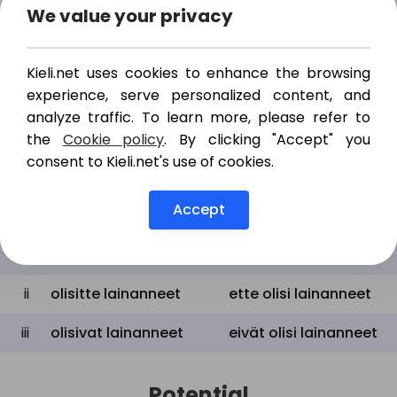
We value your privacy
i
olisin lainannut
en olisi lainannut
ii
olisit lainannut
et olisi lainannut
Kieli.net uses cookies to enhance the browsing
experience, serve personalized content, and
iii
olisi lainannut
ei olisi lainannut
analyze traffic. To learn more, please refer to
the
Cookie policy
. By clicking "Accept" you
consent to Kieli.net's use of cookies.
Plural
Positive
Negative
Accept
emme olisi
i
olisimme lainanneet
lainanneet
ii
olisitte lainanneet
ette olisi lainanneet
iii
olisivat lainanneet
eivät olisi lainanneet
Potential