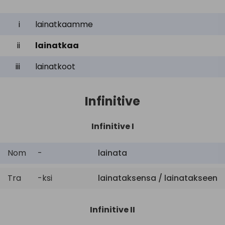
i
lainatkaamme
ii
lainatkaa
iii
lainatkoot
Infinitive
Infinitive I
Nom
-
lainata
Tra
-ksi
lainataksensa / lainatakseen
Infinitive II