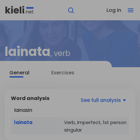
Log In
lainata
, verb
General
Exercises
Word analysis
See
full analysis
lainasin
lainata
Verb, Imperfect, 1st person
singular