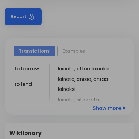
Report
Translations
Examples
to borrow
lainata
,
ottaa
lainaksi
lainata
,
antaa
,
antaa
to lend
lainaksi
lainata
,
siteerata
,
Show more
mainita
,
noteerata
,
to quote
panna
lainausmerkkeihin
,
Wiktionary