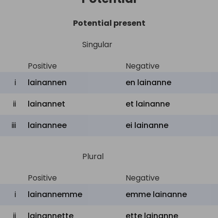
Potential present
Singular
Positive
Negative
i
lainannen
en lainanne
ii
lainannet
et lainanne
iii
lainannee
ei lainanne
Plural
Positive
Negative
i
lainannemme
emme lainanne
ii
lainannette
ette lainanne