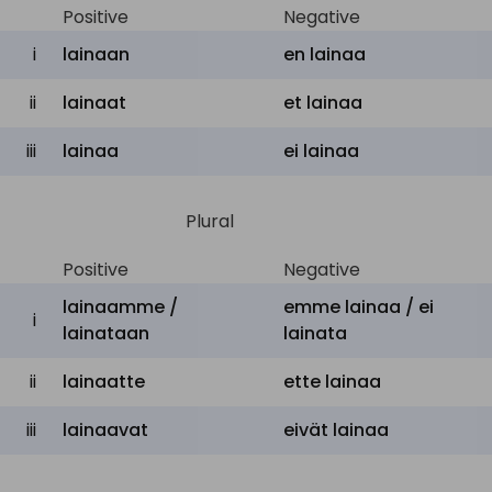
Positive
Negative
i
lainaan
en
lainaa
ii
lainaat
et
lainaa
iii
lainaa
ei
lainaa
Plural
Positive
Negative
lainaamme /
emme
lainaa /
ei
i
lainataan
lainata
ii
lainaatte
ette
lainaa
iii
lainaavat
eivät
lainaa