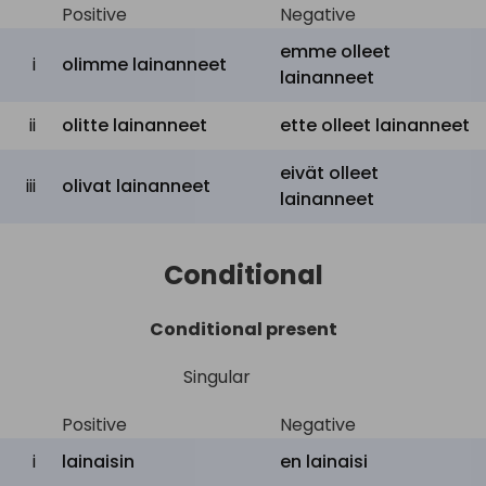
Positive
Negative
emme olleet
i
olimme lainanneet
lainanneet
ii
olitte lainanneet
ette olleet lainanneet
eivät olleet
iii
olivat lainanneet
lainanneet
Conditional
Conditional present
Singular
Positive
Negative
i
lainaisin
en
lainaisi