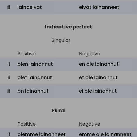
iii
lainasivat
eivät
lainanneet
Indicative perfect
Singular
Positive
Negative
i
olen lainannut
en ole lainannut
ii
olet lainannut
et ole lainannut
iii
on lainannut
ei ole lainannut
Plural
Positive
Negative
i
olemme lainanneet
emme ole lainanneet