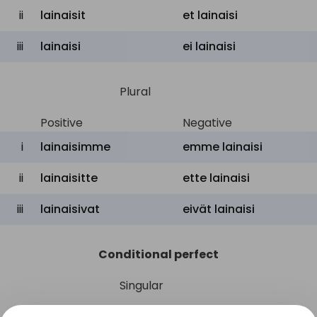
ii
lainaisit
et
lainaisi
iii
lainaisi
ei
lainaisi
Plural
Positive
Negative
i
lainaisimme
emme
lainaisi
ii
lainaisitte
ette
lainaisi
iii
lainaisivat
eivät
lainaisi
Conditional perfect
Singular
Positive
Negative