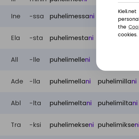
Kieli.n
Ine
-ssa
puhelimessa
ni
puhelimissa
n
personal
the
Cook
cookies.
Ela
-sta
puhelimesta
ni
puhelimista
n
All
-lle
puhelimelle
ni
puhelimille
ni
Ade
-lla
puhelimella
ni
puhelimilla
ni
Abl
-lta
puhelimelta
ni
puhelimilta
ni
Tra
-ksi
puhelimekse
ni
puhelimikse
n