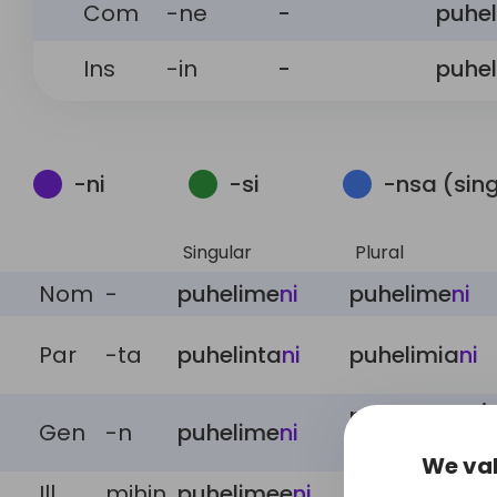
Com
-ne
-
puhel
Ins
-in
-
puhel
-ni
-si
-nsa (sin
Singular
Plural
Nom
-
puhelime
ni
puhelime
ni
Par
-ta
puhelinta
ni
puhelimia
ni
puhelinte
ni
/
Gen
-n
puhelime
ni
puhelimie
ni
We val
Ill
mihin
puhelimee
ni
puhelimii
ni