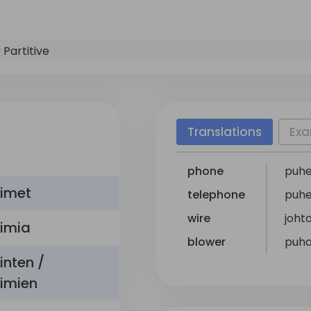
 Partitive
Translations
Exa
phone
puhe
limet
telephone
puhe
wire
joht
imia
blower
puha
inten /
imien