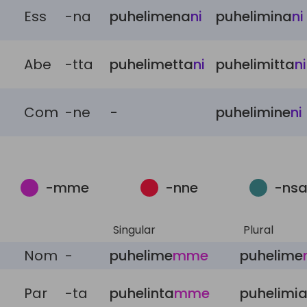
Ess
-na
puhelimena
ni
puhelimina
ni
Abe
-tta
puhelimetta
ni
puhelimitta
ni
Com
-ne
-
puhelimine
ni
-mme
-nne
-nsa
Singular
Plural
Nom
-
puhelime
mme
puhelime
Par
-ta
puhelinta
mme
puhelimi