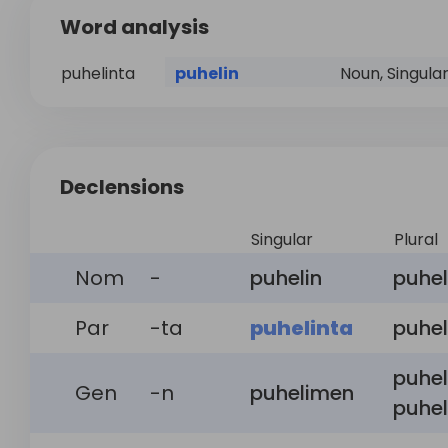
Word analysis
puhelinta
puhelin
Noun, Singular
Declensions
Singular
Plural
Nom
-
puhelin
puhe
Par
-ta
puhelinta
puhel
puhel
Gen
-n
puhelimen
puhel