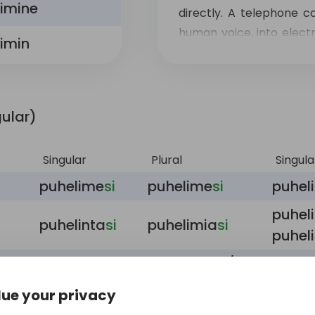
imine
directly. A telephone co
human voice, into electr
imin
other communication ch
the sound to the receivin
far) and φωνή (phōnē, vo
gular)
Singular
Plural
Singula
puhelime
si
puhelime
si
puhel
puhel
puhelinta
si
puhelimia
si
puhel
puhelinte
si
/
puhelime
si
puhel
puhelimie
si
ue your privacy
puhelimee
si
puhelimii
si
puhel