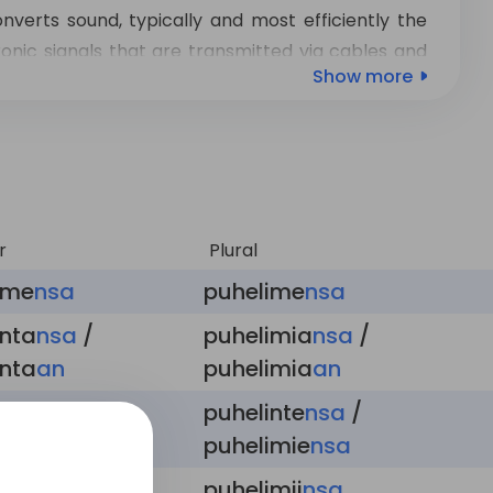
nverts sound, typically and most efficiently the
onic signals that are transmitted via cables and
Show more
annels to another telephone which reproduces
g user. The term is derived from Greek: τῆλε (tēle,
ice), together meaning distant voice.
r
Plural
ime
nsa
puhelime
nsa
inta
nsa
/
puhelimia
nsa
/
inta
an
puhelimia
an
puhelinte
nsa
/
ime
nsa
puhelimie
nsa
imee
nsa
puhelimii
nsa