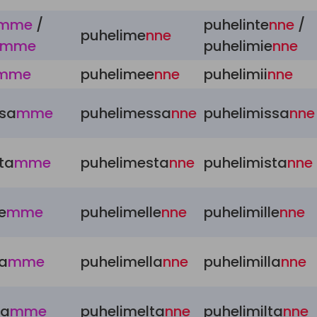
mme
/
puhelinte
nne
/
puhelime
nne
mme
puhelimie
nne
mme
puhelimee
nne
puhelimii
nne
ssa
mme
puhelimessa
nne
puhelimissa
nne
ta
mme
puhelimesta
nne
puhelimista
nne
e
mme
puhelimelle
nne
puhelimille
nne
la
mme
puhelimella
nne
puhelimilla
nne
ta
mme
puhelimelta
nne
puhelimilta
nne