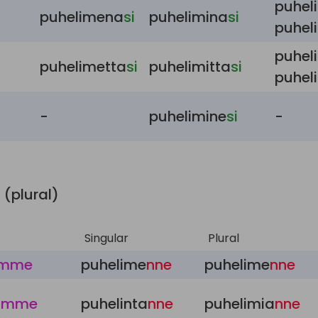
puhel
puhelimena
si
puhelimina
si
puhel
puhel
puhelimetta
si
puhelimitta
si
puhel
-
puhelimine
si
-
 (plural)
Singular
Plural
mme
puhelime
nne
puhelime
nne
a
mme
puhelinta
nne
puhelimia
nne