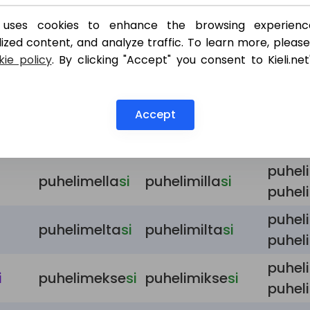
puhel
et uses cookies to enhance the browsing experienc
i
puhelimessa
si
puhelimissa
si
ized content, and analyze traffic. To learn more, please
puhel
ie policy
. By clicking "Accept" you consent to Kieli.net
puhel
i
puhelimesta
si
puhelimista
si
puhel
Accept
puhel
puhelimelle
si
puhelimille
si
puhel
puhel
puhelimella
si
puhelimilla
si
puhel
puhel
puhelimelta
si
puhelimilta
si
puhel
puhel
i
puhelimekse
si
puhelimikse
si
puhel