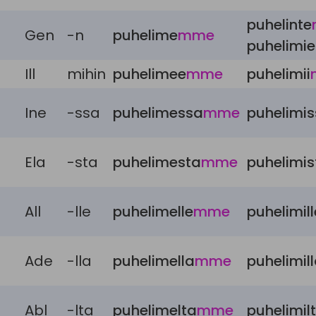
puhelinte
Gen
-n
puhelime
mme
puhelimie
Ill
mihin
puhelimee
mme
puhelimii
Ine
-ssa
puhelimessa
mme
puhelimi
Ela
-sta
puhelimesta
mme
puhelimis
All
-lle
puhelimelle
mme
puhelimill
Ade
-lla
puhelimella
mme
puhelimil
Abl
-lta
puhelimelta
mme
puhelimil