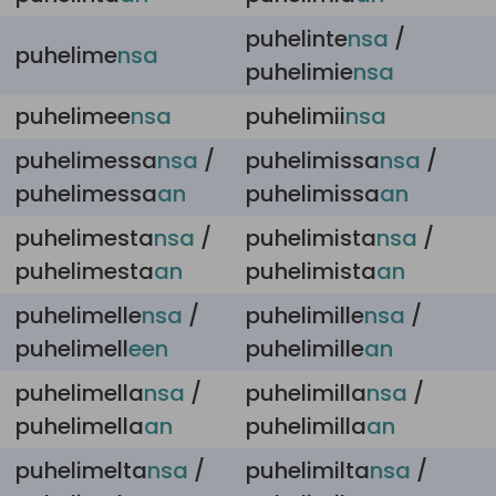
puhelinte
nsa
/
puhelime
nsa
puhelimie
nsa
puhelimee
nsa
puhelimii
nsa
puhelimessa
nsa
/
puhelimissa
nsa
/
puhelimessa
an
puhelimissa
an
puhelimesta
nsa
/
puhelimista
nsa
/
puhelimesta
an
puhelimista
an
puhelimelle
nsa
/
puhelimille
nsa
/
puhelimell
een
puhelimille
an
puhelimella
nsa
/
puhelimilla
nsa
/
puhelimella
an
puhelimilla
an
puhelimelta
nsa
/
puhelimilta
nsa
/