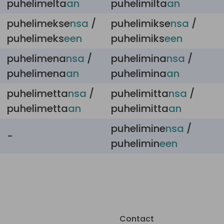
puhelimelta
an
puhelimilta
an
puhelimekse
nsa
/
puhelimikse
nsa
/
puhelimeks
een
puhelimiks
een
puhelimena
nsa
/
puhelimina
nsa
/
puhelimena
an
puhelimina
an
puhelimetta
nsa
/
puhelimitta
nsa
/
puhelimetta
an
puhelimitta
an
puhelimine
nsa
/
-
puhelimin
een
Contact