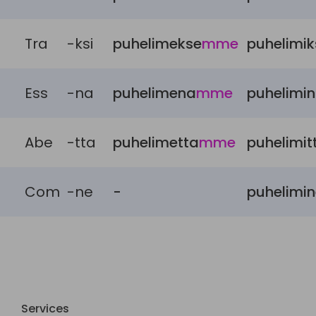
Tra
-ksi
puhelimekse
mme
puhelimik
Ess
-na
puhelimena
mme
puhelimi
Abe
-tta
puhelimetta
mme
puhelimit
Com
-ne
-
puhelimi
Services