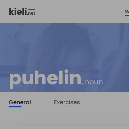
W
puhelin
, noun
General
Exercises