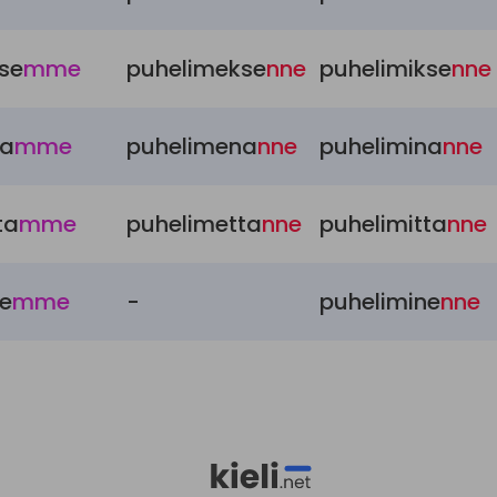
se
mme
puhelimekse
nne
puhelimikse
nne
na
mme
puhelimena
nne
puhelimina
nne
ta
mme
puhelimetta
nne
puhelimitta
nne
ne
mme
-
puhelimine
nne