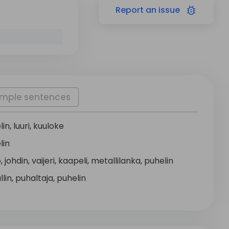
Report
an issue
mple sentences
lin
,
luuri
,
kuuloke
lin
o
,
johdin
,
vaijeri
,
kaapeli
,
metallilanka
,
puhelin
llin
,
puhaltaja
,
puhelin