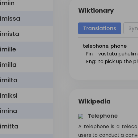
imiin
Wiktionary
imissa
Translations
Sy
imista
telephone
,
phone
imille
Fin:
vastata puheli
Eng:
to pick up the 
imilla
Short
for
puhelinnume
imilta
imiksi
Wikipedia
limina
Telephone
imitta
A telephone is a telec
users to conduct a conv