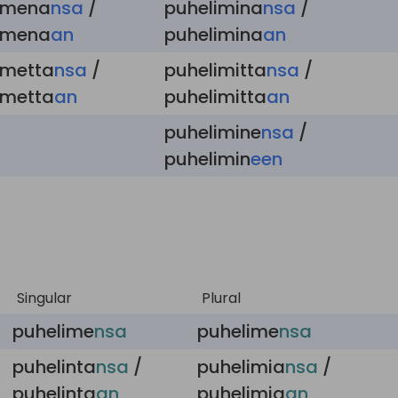
imena
nsa
/
puhelimina
nsa
/
imena
an
puhelimina
an
imetta
nsa
/
puhelimitta
nsa
/
imetta
an
puhelimitta
an
puhelimine
nsa
/
puhelimin
een
Singular
Plural
puhelime
nsa
puhelime
nsa
puhelinta
nsa
/
puhelimia
nsa
/
puhelinta
an
puhelimia
an