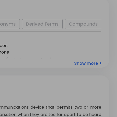
nonyms
Derived Terms
Compounds
Ety
meen
phone
ro
(“telephone number”).
Show more
ommunications device that permits two or more
ersation when they are too far apart to be heard