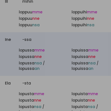
Ill
mihin
loppuu
mme
loppuihi
mme
loppuu
nne
loppuihi
nne
loppuu
nsa
loppuihi
nsa
Ine
-ssa
lopussa
mme
lopuissa
mme
lopussa
nne
lopuissa
nne
lopussa
nsa
/
lopuissa
nsa
/
lopussa
an
lopuissa
an
Ela
-sta
lopusta
mme
lopuista
mme
lopusta
nne
lopuista
nne
lopusta
nsa
/
lopuista
nsa
/