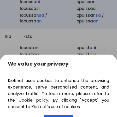
lopussa
ni
lopuissa
ni
lopussa
si
lopuissa
si
lopussa
nsa
/
lopuissa
nsa
/
lopussa
an
lopuissa
an
Ela
-sta
lopusta
ni
lopuista
ni
lopusta
si
lopuista
si
lopusta
nsa
/
lopuista
nsa
/
We value your privacy
lopusta
an
lopuista
an
Kieli.net uses cookies to enhance the browsing
All
-lle
experience, serve personalized content, and
analyze traffic. To learn more, please refer to
lopulle
ni
lopuille
ni
the
Cookie policy
. By clicking "Accept" you
lopulle
si
lopuille
si
consent to Kieli.net's use of cookies.
lopulle
nsa
/ lopull
een
lopuille
nsa
/
lopuille
an