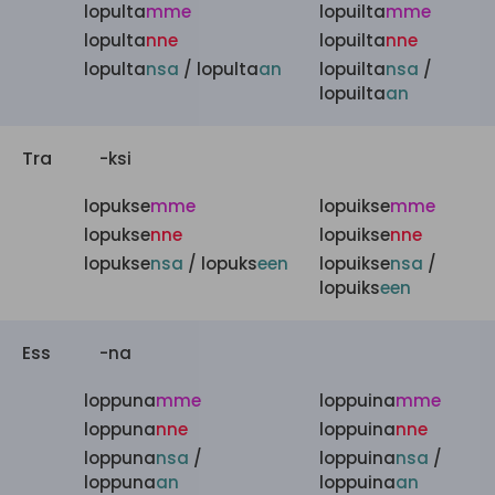
lopulta
mme
lopuilta
mme
lopulta
nne
lopuilta
nne
lopulta
nsa
/ lopulta
an
lopuilta
nsa
/
lopuilta
an
Tra
-ksi
lopukse
mme
lopuikse
mme
lopukse
nne
lopuikse
nne
lopukse
nsa
/ lopuks
een
lopuikse
nsa
/
lopuiks
een
Ess
-na
loppuna
mme
loppuina
mme
loppuna
nne
loppuina
nne
loppuna
nsa
/
loppuina
nsa
/
loppuna
an
loppuina
an