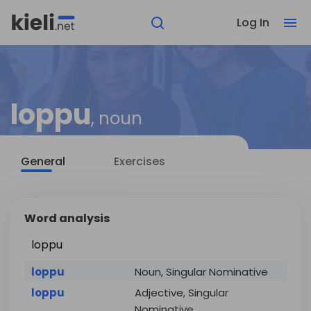
Log In
loppu
, noun
General
Exercises
Word analysis
loppu
loppu
Noun, Singular Nominative
loppu
Adjective, Singular
Nominative