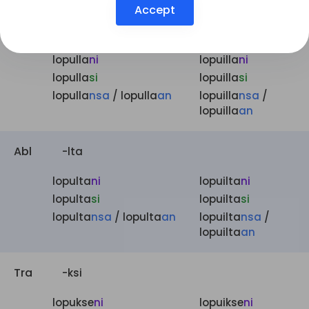
Accept
Ade
-lla
lopulla
ni
lopuilla
ni
lopulla
si
lopuilla
si
lopulla
nsa
/ lopulla
an
lopuilla
nsa
/
lopuilla
an
Abl
-lta
lopulta
ni
lopuilta
ni
lopulta
si
lopuilta
si
lopulta
nsa
/ lopulta
an
lopuilta
nsa
/
lopuilta
an
Tra
-ksi
lopukse
ni
lopuikse
ni