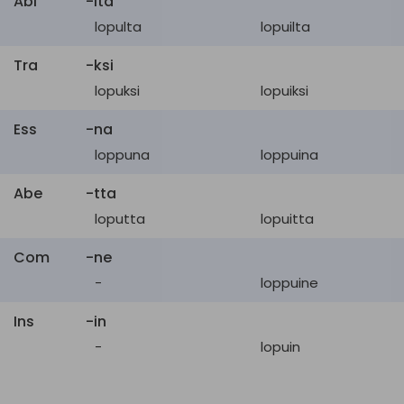
Abl
-lta
netto-,
lopullinen
,
net
lopulta
lopuilta
loppu
Tra
-ksi
suora
,
kyllästynyt
,
lopuksi
lopuiksi
saanut
tarpeekseen
,
through
lopettanut
,
loppu
,
Ess
-na
loppuna
loppuina
valmis
valmis
,
lopettanut
,
Abe
-tta
saanut
tarpeekseen
,
loputta
lopuitta
thru
kyllästynyt
,
loppu
,
Com
-ne
suora
-
loppuine
viime
,
entinen
,
mennyt
,
Ins
-in
past
aikaisempi
,
kulunut
,
-
lopuin
loppu
Out