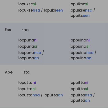
lopukse
si
lopuikse
si
lopukse
nsa
/ lopuks
een
lopuikse
nsa
/
lopuiks
een
Ess
-na
loppuna
ni
loppuina
ni
loppuna
si
loppuina
si
loppuna
nsa
/
loppuina
nsa
/
loppuna
an
loppuina
an
Abe
-tta
loputta
ni
lopuitta
ni
loputta
si
lopuitta
si
loputta
nsa
/ loputta
an
lopuitta
nsa
/
lopuitta
an