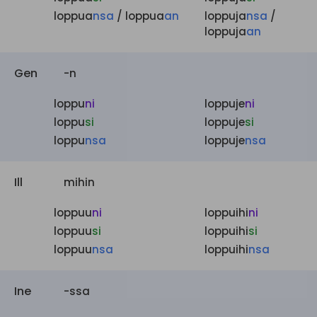
loppua
nsa
/ loppua
an
loppuja
nsa
/
loppuja
an
Gen
-n
loppu
ni
loppuje
ni
loppu
si
loppuje
si
loppu
nsa
loppuje
nsa
Ill
mihin
loppuu
ni
loppuihi
ni
loppuu
si
loppuihi
si
loppuu
nsa
loppuihi
nsa
Ine
-ssa