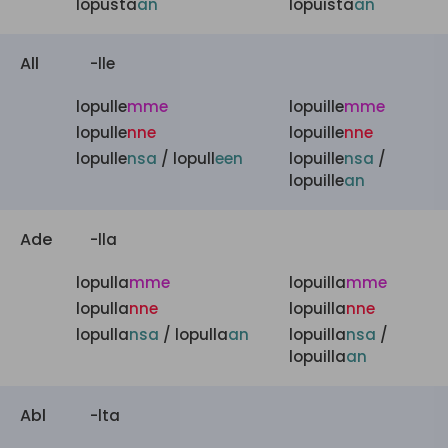
lopusta
an
lopuista
an
All
-lle
lopulle
mme
lopuille
mme
lopulle
nne
lopuille
nne
lopulle
nsa
/ lopull
een
lopuille
nsa
/
lopuille
an
Ade
-lla
lopulla
mme
lopuilla
mme
lopulla
nne
lopuilla
nne
lopulla
nsa
/ lopulla
an
lopuilla
nsa
/
lopuilla
an
Abl
-lta