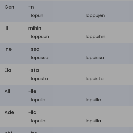
Gen
-n
nett
loppu
lopun
loppujen
tag end
häntäpää
,
loppu
Ill
mihin
wind-up
loppu
,
lopettaminen
loppuun
loppuihin
lopullinen
,
viimeinen
,
final
loppu
,
finaalinen
Ine
-ssa
lopussa
lopuissa
jälkimmäinen
,
latter
myöhempi
,
loppu
,
Ela
-sta
maailmanloppu
, jälki-
lopusta
lopuista
terminaali-, pääte-,
All
-lle
loppu
,
kuolemaan
lopulle
lopuille
terminal
johtava
,
viimeinen
,
Ade
-lla
parantumaton
lopulla
lopuilla
concluding
loppu
, päätös-