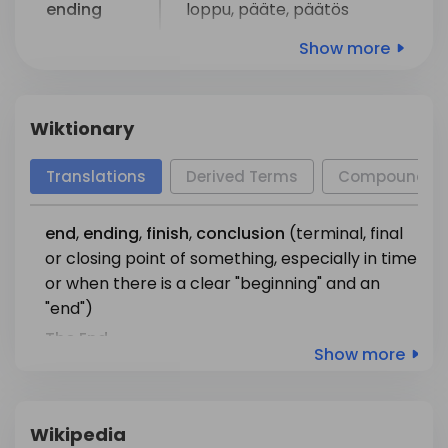
ending
loppu
,
pääte
,
päätös
maali
,
viimeistely
,
pinta
,
Show more
finish
pintakäsittely
,
loppu
,
loppukiri
Wiktionary
päätelmä
,
johtopäätös
,
conclusion
tekeminen
,
loppu
,
Translations
Derived Terms
Compounds
päätäntö
end
,
ending
,
finish
,
conclusion
(terminal, final
päättyminen
,
or closing point of something, especially in time
irtisanominen
,
or when there is a clear "beginning" and an
termination
päättäminen
,
pääte
,
"end")
loppu
,
The
End
Show more
raskaudenkeskeytys
(in the plural (+ nominative or elative plural))
the
rest
,
the
remaining
termi
,
sana
,
ilmaus
,
term
Fin:
Saat syödä loput mansikat.
Wikipedia
aika
,
kausi
,
loppu
Eng:
You may eat the remaining