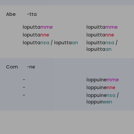
Abe
-tta
loputta
mme
lopuitta
mme
loputta
nne
lopuitta
nne
loputta
nsa
/ loputta
an
lopuitta
nsa
/
lopuitta
an
Com
-ne
-
loppuine
mme
-
loppuine
nne
-
loppuine
nsa
/
loppuin
een