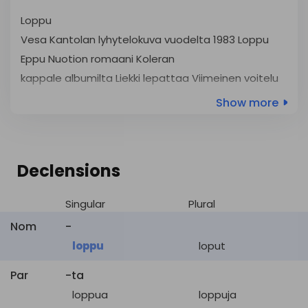
iltahämärä
,
hämärä
,
strawberries.
Loppu
hämärän
aika
,
Vesa Kantolan lyhytelokuva vuodelta 1983
Loppu
twilight
loppupuoli
,
loppu
,
Eppu Nuotion romaani
Koleran
kappale albumilta Liekki lepattaa
Viimeinen
voitelu
loppuvaiheet
Loppu
kuolema
,
loppuminen
Show more
,
demise
(The End), Gerrit van Dijkin lyhytanimaatio vuodelta
loppu
1981
Loppu
natsa
,
loppupuoli
,
(The Last One), Frendit-televisiosarjan päätösjakso
Declensions
fag end
tupakantumppi
,
loppu
,
Loppu
loput
,
jäännöspala
(The End), Lost-televisiosarjan päätösjakso
Loppu
Singular
Plural
(The End), Lemony Snicketin (oik. Daniel Handler)
loppu
,
umpipiha
,
Nom
-
romaani
close
päätös
,
yksityinen
loppu
loput
aidattu
maa-alue
Par
-ta
vanishing
pakopiste
,
päätepiste
,
loppua
loppuja
point
loppu