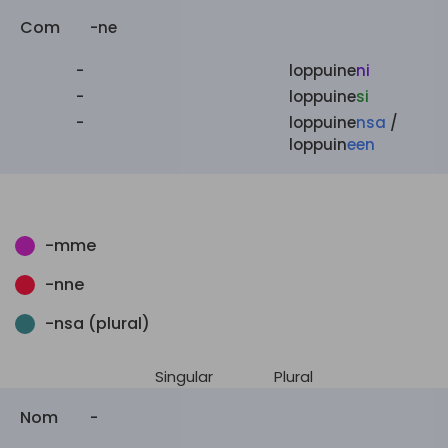
Com
-ne
-
loppuine
ni
-
loppuine
si
-
loppuine
nsa
/
loppuin
een
-mme
-nne
-nsa (plural)
Singular
Plural
Nom
-