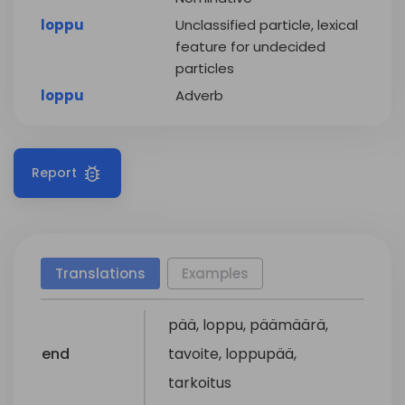
loppu
Unclassified particle, lexical
feature for undecided
particles
loppu
Adverb
Report
Translations
Examples
pää
,
loppu
,
päämäärä
,
end
tavoite
,
loppupää
,
tarkoitus