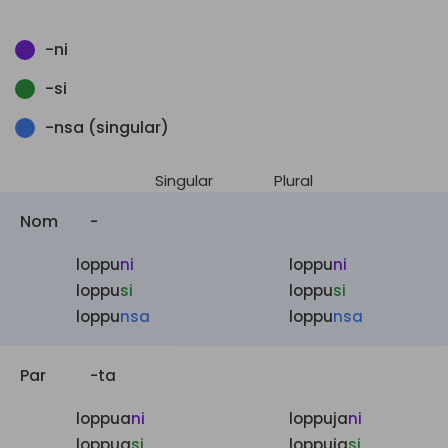
-ni
-si
-nsa (singular)
Singular
Plural
Nom
-
loppu
ni
loppu
ni
loppu
si
loppu
si
loppu
nsa
loppu
nsa
Par
-ta
loppua
ni
loppuja
ni
loppua
si
loppuja
si