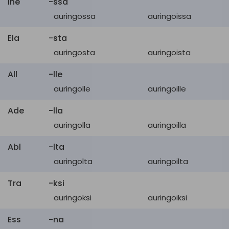
Ine
-ssa
auringossa
auringoissa
Ela
-sta
auringosta
auringoista
All
-lle
auringolle
auringoille
Ade
-lla
auringolla
auringoilla
Abl
-lta
auringolta
auringoilta
Tra
-ksi
auringoksi
auringoiksi
Ess
-na