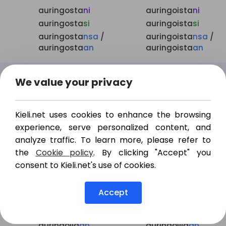
auringosta
ni
auringoista
ni
auringosta
si
auringoista
si
auringosta
nsa
/
auringoista
nsa
/
auringosta
an
auringoista
an
All
-lle
We value your privacy
auringolle
ni
auringoille
ni
auringolle
si
auringoille
si
Kieli.net uses cookies to enhance the browsing
auringolle
nsa
/
auringoille
nsa
/
experience, serve personalized content, and
auringoll
een
auringoille
an
analyze traffic. To learn more, please refer to
the
Cookie policy
. By clicking "Accept" you
consent to Kieli.net's use of cookies.
Ade
-lla
auringolla
ni
auringoilla
ni
Accept
auringolla
si
auringoilla
si
auringolla
nsa
/
auringoilla
nsa
/
auringolla
an
auringoilla
an