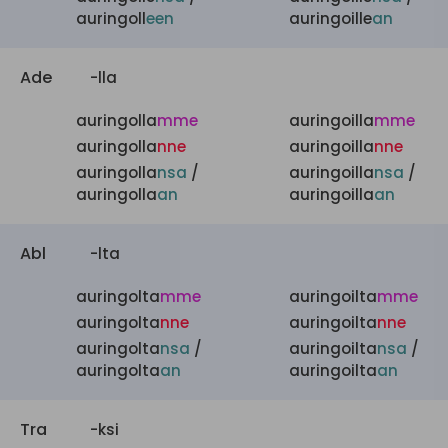
auringoll
een
auringoille
an
Ade
-lla
auringolla
mme
auringoilla
mme
auringolla
nne
auringoilla
nne
auringolla
nsa
/
auringoilla
nsa
/
auringolla
an
auringoilla
an
Abl
-lta
auringolta
mme
auringoilta
mme
auringolta
nne
auringoilta
nne
auringolta
nsa
/
auringoilta
nsa
/
auringolta
an
auringoilta
an
Tra
-ksi