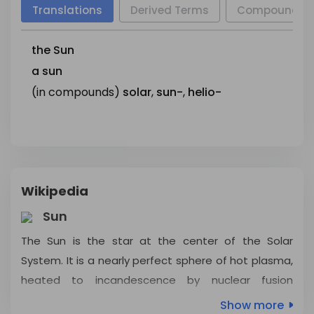
Translations
Derived Terms
Compounds
the
Sun
a
sun
(in compounds)
solar
,
sun-
,
helio-
Wikipedia
Sun
The Sun is the star at the center of the Solar
System. It is a nearly perfect sphere of hot plasma,
heated to incandescence by nuclear fusion
reactions in its core, radiating the energy mainly as
Show more