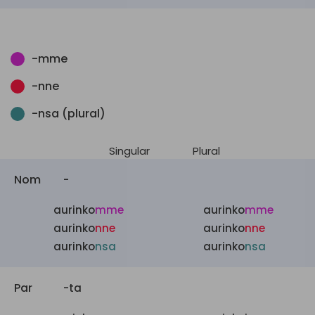
-mme
-nne
-nsa (plural)
Singular
Plural
Nom
-
aurinko
mme
aurinko
mme
aurinko
nne
aurinko
nne
aurinko
nsa
aurinko
nsa
Par
-ta