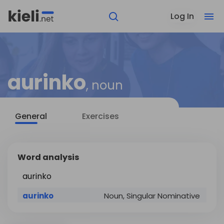
Log In
aurinko
, noun
General
Exercises
Word analysis
aurinko
aurinko
Noun, Singular Nominative