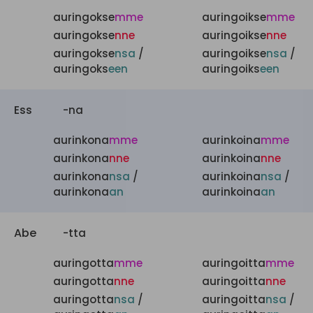
auringokse
mme
auringoikse
mme
auringokse
nne
auringoikse
nne
auringokse
nsa
/
auringoikse
nsa
/
auringoks
een
auringoiks
een
Ess
-na
aurinkona
mme
aurinkoina
mme
aurinkona
nne
aurinkoina
nne
aurinkona
nsa
/
aurinkoina
nsa
/
aurinkona
an
aurinkoina
an
Abe
-tta
auringotta
mme
auringoitta
mme
auringotta
nne
auringoitta
nne
auringotta
nsa
/
auringoitta
nsa
/