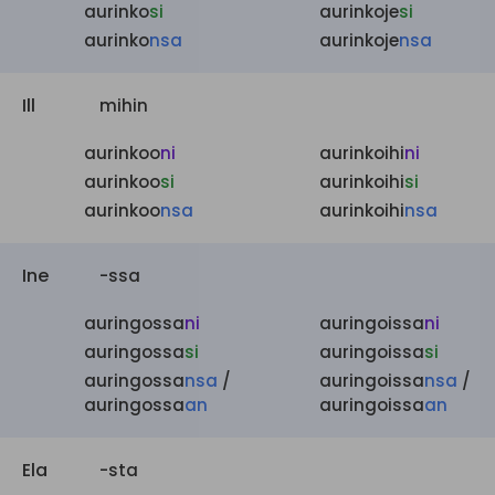
aurinko
si
aurinkoje
si
aurinko
nsa
aurinkoje
nsa
Ill
mihin
aurinkoo
ni
aurinkoihi
ni
aurinkoo
si
aurinkoihi
si
aurinkoo
nsa
aurinkoihi
nsa
Ine
-ssa
auringossa
ni
auringoissa
ni
auringossa
si
auringoissa
si
auringossa
nsa
/
auringoissa
nsa
/
auringossa
an
auringoissa
an
Ela
-sta