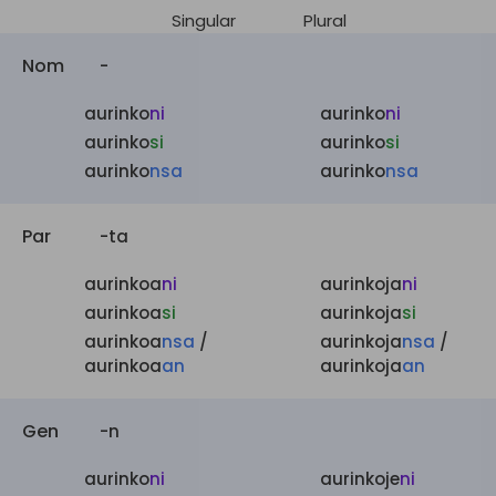
Singular
Plural
Nom
-
aurinko
ni
aurinko
ni
aurinko
si
aurinko
si
aurinko
nsa
aurinko
nsa
Par
-ta
aurinkoa
ni
aurinkoja
ni
aurinkoa
si
aurinkoja
si
aurinkoa
nsa
/
aurinkoja
nsa
/
aurinkoa
an
aurinkoja
an
Gen
-n
aurinko
ni
aurinkoje
ni