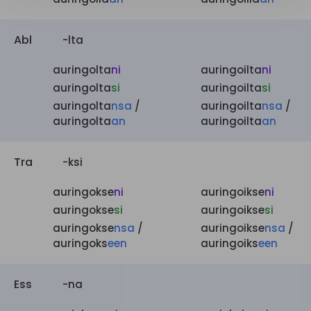
Abl
-lta
auringolta
ni
auringoilta
ni
auringolta
si
auringoilta
si
auringolta
nsa
/
auringoilta
nsa
/
auringolta
an
auringoilta
an
Tra
-ksi
auringokse
ni
auringoikse
ni
auringokse
si
auringoikse
si
auringokse
nsa
/
auringoikse
nsa
/
auringoks
een
auringoiks
een
Ess
-na