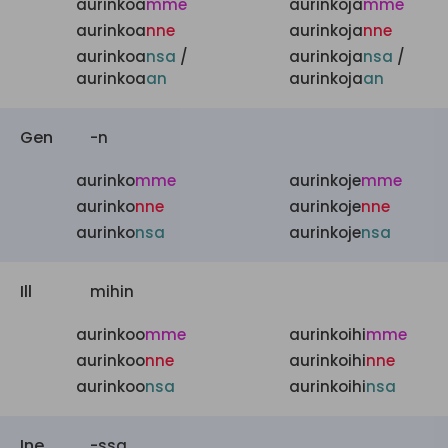
aurinkoa
mme
aurinkoja
mme
aurinkoa
nne
aurinkoja
nne
aurinkoa
nsa
/
aurinkoja
nsa
/
aurinkoa
an
aurinkoja
an
Gen
-n
aurinko
mme
aurinkoje
mme
aurinko
nne
aurinkoje
nne
aurinko
nsa
aurinkoje
nsa
Ill
mihin
aurinkoo
mme
aurinkoihi
mme
aurinkoo
nne
aurinkoihi
nne
aurinkoo
nsa
aurinkoihi
nsa
Ine
-ssa