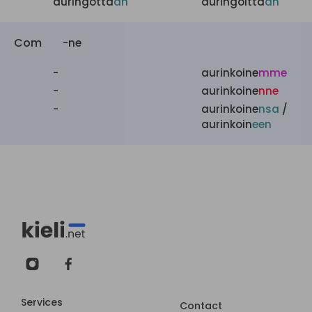
auringotta
an
auringoitta
an
Com
-ne
-
aurinkoine
mme
-
aurinkoine
nne
-
aurinkoine
nsa
/
aurinkoin
een
Services
Contact