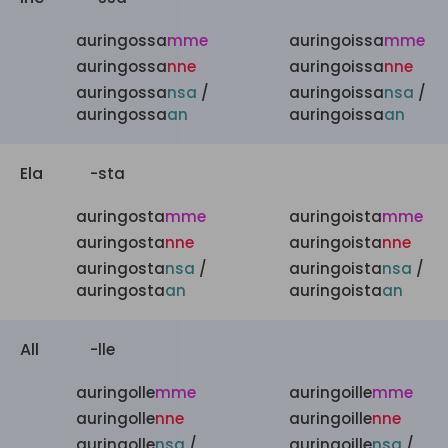
auringossa
mme
auringoissa
mme
auringossa
nne
auringoissa
nne
auringossa
nsa
/
auringoissa
nsa
/
auringossa
an
auringoissa
an
Ela
-sta
auringosta
mme
auringoista
mme
auringosta
nne
auringoista
nne
auringosta
nsa
/
auringoista
nsa
/
auringosta
an
auringoista
an
All
-lle
auringolle
mme
auringoille
mme
auringolle
nne
auringoille
nne
auringolle
nsa
/
auringoille
nsa
/