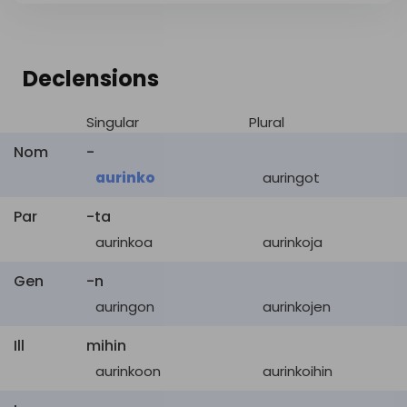
visible light and infrared radiation. It is by far the
most important source of energy for life on Earth.
Declensions
Singular
Plural
Nom
-
aurinko
auringot
Par
-ta
aurinkoa
aurinkoja
Gen
-n
auringon
aurinkojen
Ill
mihin
aurinkoon
aurinkoihin