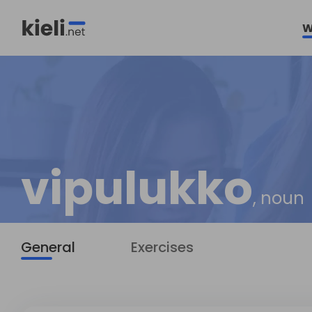
W
vipulukko
, noun
General
Exercises