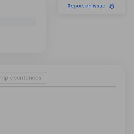
Report
an issue
mple sentences