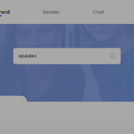
ord
Reader
Chat