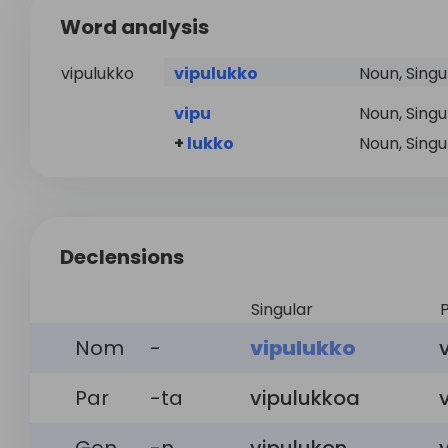
Word analysis
vipulukko
vipulukko
Noun, Singu
vipu
Noun, Singu
+
lukko
Noun, Singu
Declensions
Singular
P
Nom
-
vipulukko
Par
-ta
vipulukkoa