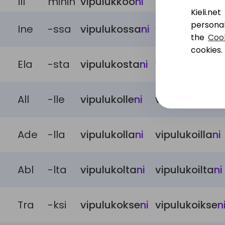
Ill
mihin
vipulukkoo
ni
vipulukkoihi
ni
Kieli.n
personal
Ine
-ssa
vipulukossa
ni
vipulukoissa
n
the
Cook
cookies.
Ela
-sta
vipulukosta
ni
vipulukoista
n
All
-lle
vipulukolle
ni
vipulukoille
ni
Ade
-lla
vipulukolla
ni
vipulukoilla
ni
Abl
-lta
vipulukolta
ni
vipulukoilta
ni
Tra
-ksi
vipulukokse
ni
vipulukoikse
n