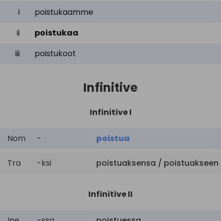
i
poistukaamme
ii
poistukaa
iii
poistukoot
Infinitive
Infinitive I
Nom
-
poistua
Tra
-ksi
poistuaksensa / poistuakseen
Infinitive II
Ine
-ssa
poistuessa