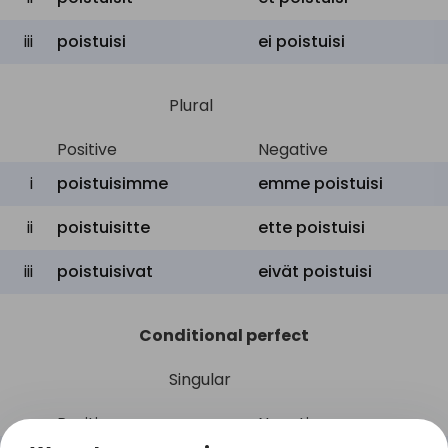
iii
poistuisi
ei
poistuisi
Plural
Positive
Negative
i
poistuisimme
emme
poistuisi
ii
poistuisitte
ette
poistuisi
iii
poistuisivat
eivät
poistuisi
Conditional perfect
Singular
Positive
Negative