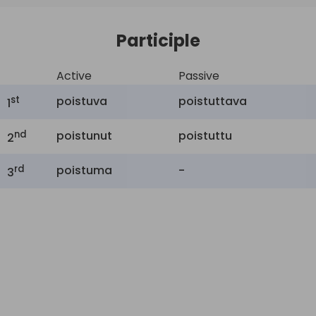
Participle
Active
Passive
st
poistuva
poistuttava
1
nd
poistunut
poistuttu
2
rd
poistuma
-
3