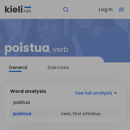
Log In
poistua
, verb
General
Exercises
Word analysis
See
full analysis
poistua
poistua
Verb, First infinitive