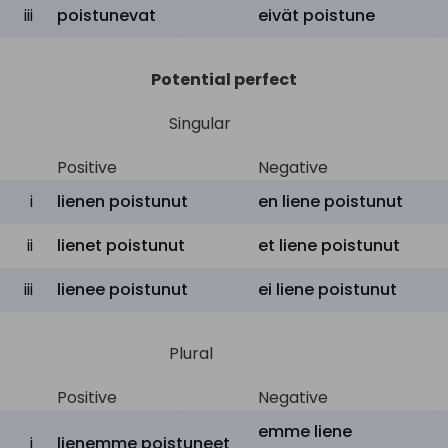
iii
poistunevat
eivät poistune
Potential perfect
Singular
Positive
Negative
i
lienen poistunut
en liene poistunut
ii
lienet poistunut
et liene poistunut
iii
lienee poistunut
ei liene poistunut
Plural
Positive
Negative
emme liene
i
lienemme poistuneet