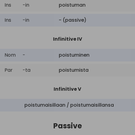
Ins
-in
poistuman
Ins
-in
- (passive)
Infinitive IV
Nom
-
poistuminen
Par
-ta
poistumista
Infinitive V
poistumaisillaan / poistumaisillansa
Passive