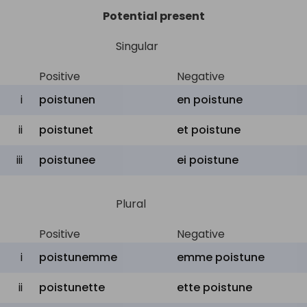
Potential present
Singular
Positive
Negative
i
poistunen
en poistune
ii
poistunet
et poistune
iii
poistunee
ei poistune
Plural
Positive
Negative
i
poistunemme
emme poistune
ii
poistunette
ette poistune