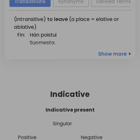
Translations
Synonyms
Derived Terms
to move off
poistua
,
lähteä
pois
puolustella
itseään
,
to excuse
(intransitive)
to
leave
(a place = elative or
pyytää
anteeksi
ja
ablative)
oneself
poistua
,
poistua
Fin:
Hän poistui
Suomesta.
to make
poistua
Eng:
S/he left Finland.
Show more
one's exit
Indicative
Indicative present
Singular
Positive
Negative