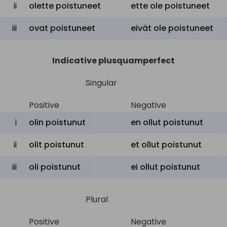
ii
olette poistuneet
ette ole poistuneet
iii
ovat poistuneet
eivät ole poistuneet
Indicative plusquamperfect
Singular
Positive
Negative
i
olin poistunut
en ollut poistunut
ii
olit poistunut
et ollut poistunut
iii
oli poistunut
ei ollut poistunut
Plural
Positive
Negative