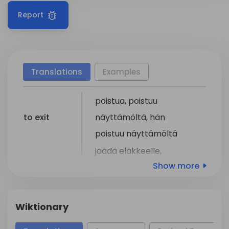
Report
Translations
Examples
poistua
,
poistuu
to exit
näyttämöltä
,
hän
poistuu
näyttämöltä
jäädä
eläkkeelle
,
Show more
vetäytyä
,
poistua
,
to retire
siirtää
eläkkeelle
,
poistaa
käytöstä
,
Wiktionary
mennä
levolle