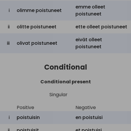
emme olleet
i
olimme poistuneet
poistuneet
ii
olitte poistuneet
ette olleet poistuneet
eivät olleet
iii
olivat poistuneet
poistuneet
Conditional
Conditional present
Singular
Positive
Negative
i
poistuisin
en
poistuisi
ii
poistuisit
et
poistuisi