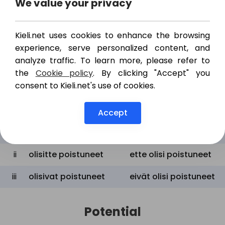
We value your privacy
i
olisin poistunut
en olisi poistunut
ii
olisit poistunut
et olisi poistunut
Kieli.net uses cookies to enhance the browsing
experience, serve personalized content, and
iii
olisi poistunut
ei olisi poistunut
analyze traffic. To learn more, please refer to
the
Cookie policy
. By clicking "Accept" you
Plural
consent to Kieli.net's use of cookies.
Positive
Negative
Accept
emme olisi
i
olisimme poistuneet
poistuneet
ii
olisitte poistuneet
ette olisi poistuneet
iii
olisivat poistuneet
eivät olisi poistuneet
Potential