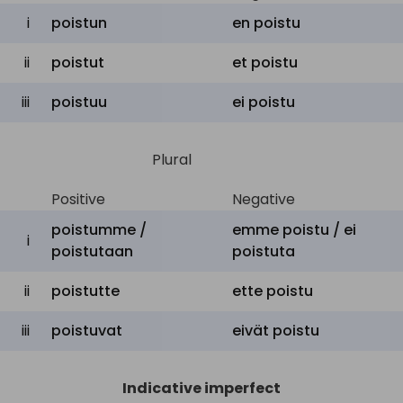
i
poistun
en
poistu
ii
poistut
et
poistu
iii
poistuu
ei
poistu
Plural
Positive
Negative
poistumme /
emme
poistu /
ei
i
poistutaan
poistuta
ii
poistutte
ette
poistu
iii
poistuvat
eivät
poistu
Indicative imperfect