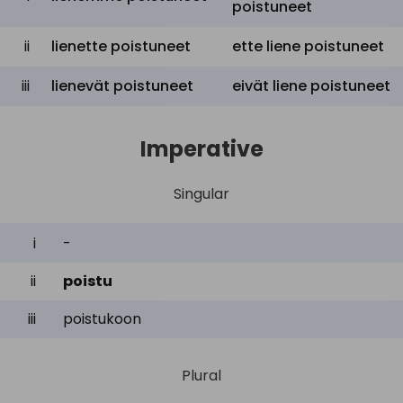
poistuneet
ii
lienette poistuneet
ette liene poistuneet
iii
lienevät poistuneet
eivät liene poistuneet
Imperative
Singular
i
-
ii
poistu
iii
poistukoon
Plural