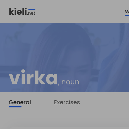
W
virka
, noun
General
Exercises