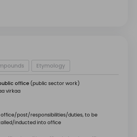
mpounds
Etymology
public
office
(public sector work)
taa virkaa
office/post/responsibilities/duties, to be
alled/inducted into office