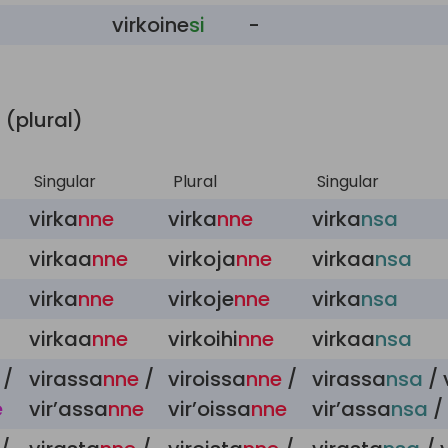
virkoine
si
-
 (plural)
Singular
Plural
Singular
virka
nne
virka
nne
virka
nsa
virkaa
nne
virkoja
nne
virkaa
nsa
virka
nne
virkoje
nne
virka
nsa
virkaa
nne
virkoihi
nne
virkaa
nsa
/
virassa
nne
/
viroissa
nne
/
virassa
nsa
/ 
e
vir’assa
nne
vir’oissa
nne
vir’assa
nsa
/ 