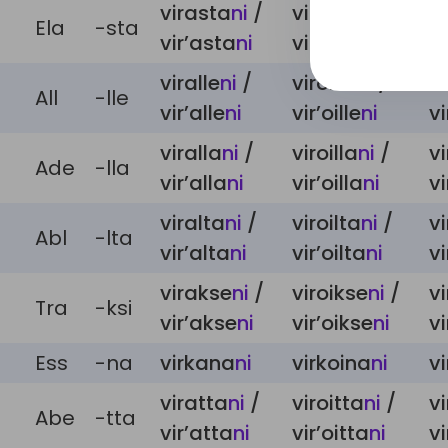
virasta
ni
/
viroista
ni
/
v
Ela
-sta
vir’asta
ni
vir’oista
ni
vi
viralle
ni
/
viroille
ni
/
vi
All
-lle
vir’alle
ni
vir’oille
ni
vi
viralla
ni
/
viroilla
ni
/
vi
Ade
-lla
vir’alla
ni
vir’oilla
ni
vi
viralta
ni
/
viroilta
ni
/
vi
Abl
-lta
vir’alta
ni
vir’oilta
ni
vi
virakse
ni
/
viroikse
ni
/
v
Tra
-ksi
vir’akse
ni
vir’oikse
ni
v
Ess
-na
virkana
ni
virkoina
ni
v
viratta
ni
/
viroitta
ni
/
v
Abe
-tta
vir’atta
ni
vir’oitta
ni
vi