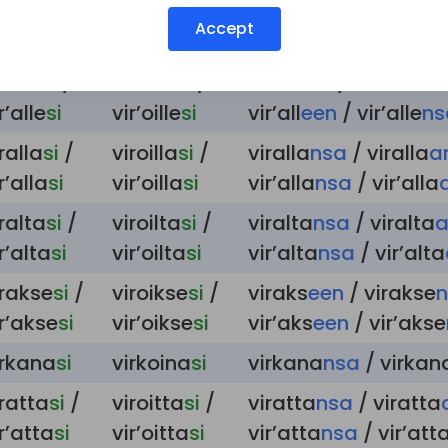
irasta
si
/
viroista
si
/
virasta
nsa
/ virasta
Accept
r’asta
si
vir’oista
si
vir’asta
nsa
/ vir’ast
ralle
si
/
viroille
si
/
virall
een
/ viralle
ns
r’alle
si
vir’oille
si
vir’all
een
/ vir’alle
ns
ralla
si
/
viroilla
si
/
viralla
nsa
/ viralla
a
r’alla
si
vir’oilla
si
vir’alla
nsa
/ vir’alla
ralta
si
/
viroilta
si
/
viralta
nsa
/ viralta
a
r’alta
si
vir’oilta
si
vir’alta
nsa
/ vir’alta
irakse
si
/
viroikse
si
/
viraks
een
/ virakse
ir’akse
si
vir’oikse
si
vir’aks
een
/ vir’akse
irkana
si
virkoina
si
virkana
nsa
/ virkan
iratta
si
/
viroitta
si
/
viratta
nsa
/ viratta
r’atta
si
vir’oitta
si
vir’atta
nsa
/ vir’att