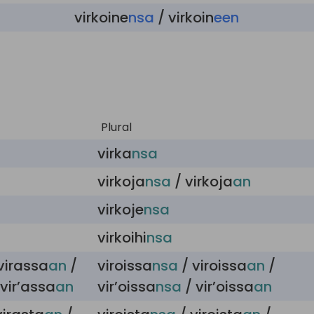
virkoine
nsa
/ virkoin
een
Plural
virka
nsa
virkoja
nsa
/ virkoja
an
virkoje
nsa
virkoihi
nsa
virassa
an
/
viroissa
nsa
/ viroissa
an
/
vir’assa
an
vir’oissa
nsa
/ vir’oissa
an