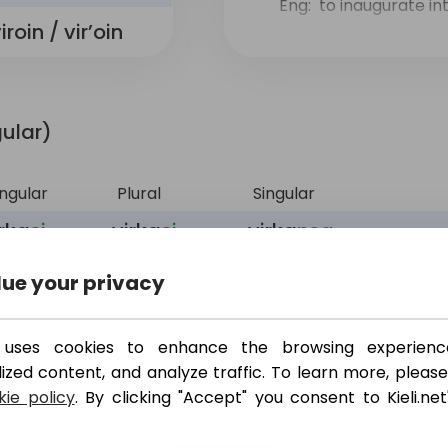
Eng:
to inaugurate into
iroin / vir’oin
purpose
,
point
,
functi
gular)
ingular
Plural
Singular
irka
si
virka
si
virka
nsa
irkaa
si
virkoja
si
virkaa
nsa
ue your privacy
irka
si
virkoje
si
virka
nsa
et uses cookies to enhance the browsing experienc
irkaa
si
virkoihi
si
virkaa
nsa
ized content, and analyze traffic. To learn more, please
irassa
si
/
viroissa
si
/
virassa
nsa
/ virass
ie policy
. By clicking "Accept" you consent to Kieli.net
ir’assa
si
vir’oissa
si
vir’assa
nsa
/ vir’as