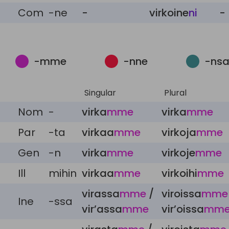
Com
-ne
-
virkoine
ni
-
-mme
-nne
-nsa
Singular
Plural
Nom
-
virka
mme
virka
mme
Par
-ta
virkaa
mme
virkoja
mme
Gen
-n
virka
mme
virkoje
mme
Ill
mihin
virkaa
mme
virkoihi
mme
virassa
mme
/
viroissa
mme
Ine
-ssa
vir’assa
mme
vir’oissa
mm