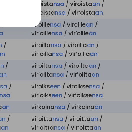
an
/
viroista
nsa
/ viroista
an
/
a
an
vir’oista
nsa
/ vir’oista
an
a
/
viroille
nsa
/ viroille
an
/
a
vir’oille
nsa
/ vir’oille
an
n
/
viroilla
nsa
/ viroilla
an
/
an
vir’oilla
nsa
/ vir’oilla
an
n
/
viroilta
nsa
/ viroilta
an
/
an
vir’oilta
nsa
/ vir’oilta
an
nsa
/
viroiks
een
/ viroikse
nsa
/
nsa
vir’oiks
een
/ vir’oikse
nsa
a
an
virkoina
nsa
/ virkoina
an
an
/
viroitta
nsa
/ viroitta
an
/
a
an
vir’oitta
nsa
/ vir’oitta
an