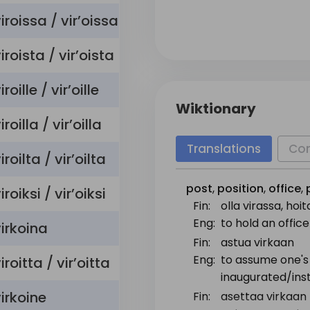
iroissa / vir’oissa
iroista / vir’oista
iroille / vir’oille
Wiktionary
iroilla / vir’oilla
Translations
Co
iroilta / vir’oilta
post
,
position
,
office
,
iroiksi / vir’oiksi
Fin:
olla virassa, hoi
Eng:
to hold an office
irkoina
Fin:
astua virkaan
Eng:
to assume one's 
iroitta / vir’oitta
inaugurated/inst
irkoine
Fin:
asettaa virkaan