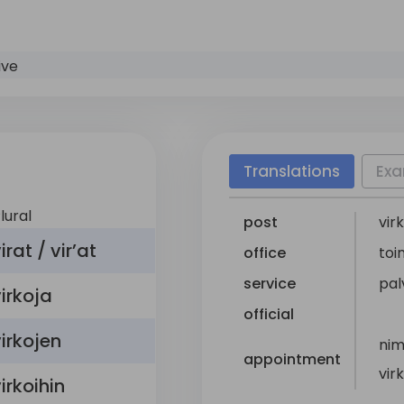
ive
Translations
Exa
lural
post
vir
irat / vir’at
office
toi
service
pal
irkoja
official
irkojen
nim
appointment
vir
irkoihin