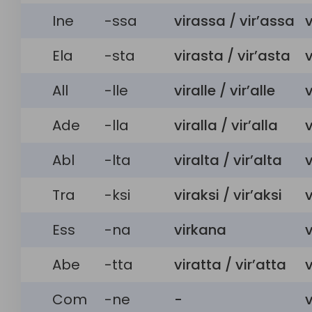
Ine
-ssa
virassa / vir’assa
v
Ela
-sta
virasta / vir’asta
v
All
-lle
viralle / vir’alle
v
Ade
-lla
viralla / vir’alla
v
Abl
-lta
viralta / vir’alta
v
Tra
-ksi
viraksi / vir’aksi
v
Ess
-na
virkana
v
Abe
-tta
viratta / vir’atta
v
Com
-ne
-
v