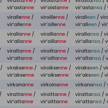
/
virasta
nne
/
viroista
nne
/
virasta
nsa
/ 
vir’asta
nne
vir’oista
nne
vir’asta
nsa
/ 
viralle
nne
/
viroille
nne
/
virall
een
/ vir
vir’alle
nne
vir’oille
nne
vir’all
een
/ vir
/
viralla
nne
/
viroilla
nne
/
viralla
nsa
/ vi
vir’alla
nne
vir’oilla
nne
vir’alla
nsa
/ v
/
viralta
nne
/
viroilta
nne
/
viralta
nsa
/ v
vir’alta
nne
vir’oilta
nne
vir’alta
nsa
/ v
/
virakse
nne
/
viroikse
nne
/
viraks
een
/ v
e
vir’akse
nne
vir’oikse
nne
vir’aks
een
/ v
virkana
nne
virkoina
nne
virkana
nsa
/ 
/
viratta
nne
/
viroitta
nne
/
viratta
nsa
/ v
vir’atta
nne
vir’oitta
nne
vir’atta
nsa
/ 