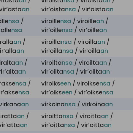
virasta
an
/
viroista
nsa
/ viroista
an
/
vir’asta
an
vir’oista
nsa
/ vir’oista
an
alle
nsa
/
viroille
nsa
/ viroille
an
/
’alle
nsa
vir’oille
nsa
/ vir’oille
an
ralla
an
/
viroilla
nsa
/ viroilla
an
/
ir’alla
an
vir’oilla
nsa
/ vir’oilla
an
iralta
an
/
viroilta
nsa
/ viroilta
an
/
ir’alta
an
vir’oilta
nsa
/ vir’oilta
an
irakse
nsa
/
viroiks
een
/ viroikse
nsa
/
ir’akse
nsa
vir’oiks
een
/ vir’oikse
nsa
virkana
an
virkoina
nsa
/ virkoina
an
iratta
an
/
viroitta
nsa
/ viroitta
an
/
vir’atta
an
vir’oitta
nsa
/ vir’oitta
an