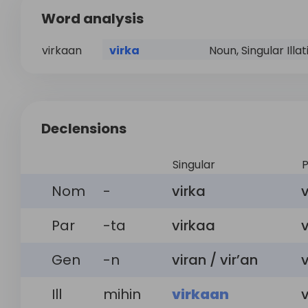
Word analysis
virkaan
virka
Noun, Singular Illat
Declensions
Singular
P
Nom
-
virka
v
Par
-ta
virkaa
v
Gen
-n
viran / vir’an
v
Ill
mihin
virkaan
v