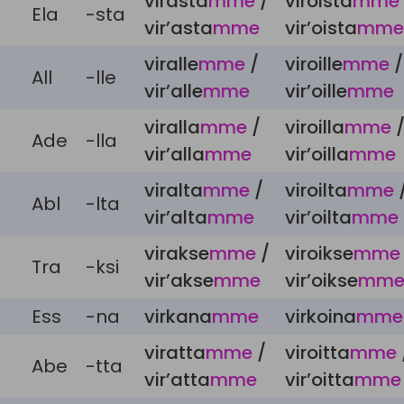
virasta
mme
/
viroista
mme
Ela
-sta
vir’asta
mme
vir’oista
mme
viralle
mme
/
viroille
mme
/
All
-lle
vir’alle
mme
vir’oille
mme
viralla
mme
/
viroilla
mme
Ade
-lla
vir’alla
mme
vir’oilla
mme
viralta
mme
/
viroilta
mme
Abl
-lta
vir’alta
mme
vir’oilta
mme
virakse
mme
/
viroikse
mme
Tra
-ksi
vir’akse
mme
vir’oikse
mm
Ess
-na
virkana
mme
virkoina
mme
viratta
mme
/
viroitta
mme
Abe
-tta
vir’atta
mme
vir’oitta
mme