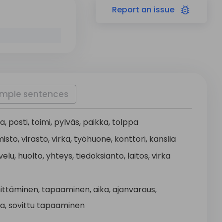
Report
an issue
mple sentences
ka
,
posti
,
toimi
,
pylväs
,
paikka
,
tolppa
misto
,
virasto
,
virka
,
työhuone
,
konttori
,
kanslia
velu
,
huolto
,
yhteys
,
tiedoksianto
,
laitos
,
virka
ittäminen
,
tapaaminen
,
aika
,
ajanvaraus
,
ka
,
sovittu
tapaaminen