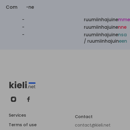
Com
-ne
-
ruumiinhajuine
mme
-
ruumiinhajuine
nne
-
ruumiinhajuine
nsa
/ ruumiinhajuin
een
Services
Contact
Terms of use
contact@kieli.net