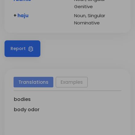
Genitive
+
haju
Noun, Singular
Nominative
Report
Translations
Examples
bodies
body odor