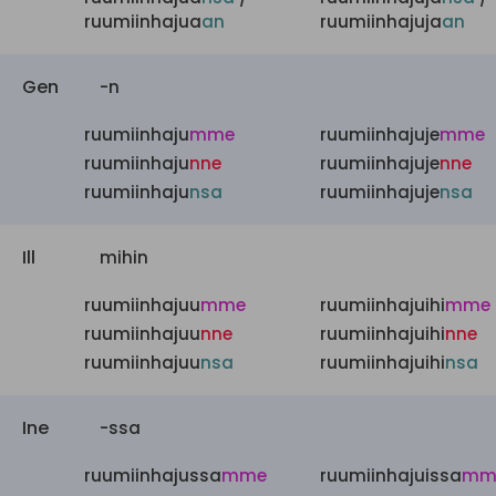
ruumiinhajua
an
ruumiinhajuja
an
Gen
-n
ruumiinhaju
mme
ruumiinhajuje
mme
ruumiinhaju
nne
ruumiinhajuje
nne
ruumiinhaju
nsa
ruumiinhajuje
nsa
Ill
mihin
ruumiinhajuu
mme
ruumiinhajuihi
mme
ruumiinhajuu
nne
ruumiinhajuihi
nne
ruumiinhajuu
nsa
ruumiinhajuihi
nsa
Ine
-ssa
ruumiinhajussa
mme
ruumiinhajuissa
mm