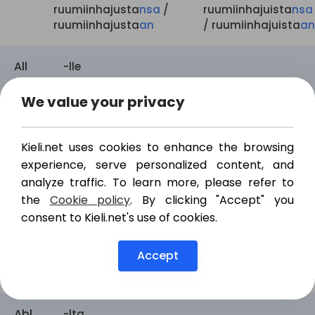
ruumiinhajusta
nsa
/
ruumiinhajuista
nsa
ruumiinhajusta
an
/ ruumiinhajuista
an
All
-lle
ruumiinhajulle
ni
ruumiinhajuille
ni
We value your privacy
ruumiinhajulle
si
ruumiinhajuille
si
ruumiinhajulle
nsa
/
ruumiinhajuille
nsa
/
Kieli.net uses cookies to enhance the browsing
ruumiinhajull
een
ruumiinhajuille
an
experience, serve personalized content, and
analyze traffic. To learn more, please refer to
Ade
-lla
the
Cookie policy
. By clicking "Accept" you
consent to Kieli.net's use of cookies.
ruumiinhajulla
ni
ruumiinhajuilla
ni
ruumiinhajulla
si
ruumiinhajuilla
si
Accept
ruumiinhajulla
nsa
/
ruumiinhajuilla
nsa
ruumiinhajulla
an
/ ruumiinhajuilla
an
Abl
-lta