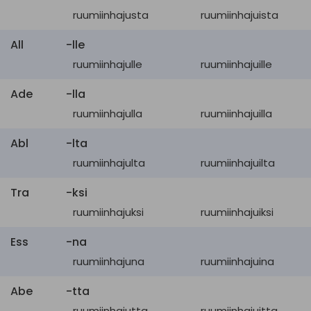
ruumiinhajusta
ruumiinhajuista
All
-lle
ruumiinhajulle
ruumiinhajuille
Ade
-lla
ruumiinhajulla
ruumiinhajuilla
Abl
-lta
ruumiinhajulta
ruumiinhajuilta
Tra
-ksi
ruumiinhajuksi
ruumiinhajuiksi
Ess
-na
ruumiinhajuna
ruumiinhajuina
Abe
-tta
ruumiinhajutta
ruumiinhajuitta