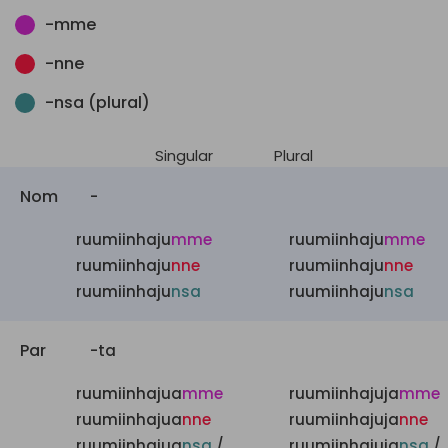
-mme
-nne
-nsa (plural)
Singular
Plural
Nom
-
ruumiinhaju
mme
ruumiinhaju
mme
ruumiinhaju
nne
ruumiinhaju
nne
ruumiinhaju
nsa
ruumiinhaju
nsa
Par
-ta
ruumiinhajua
mme
ruumiinhajuja
mme
ruumiinhajua
nne
ruumiinhajuja
nne
ruumiinhajua
nsa
/
ruumiinhajuja
nsa
/