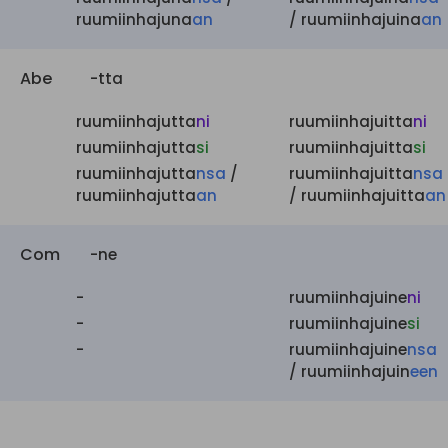
ruumiinhajuna
an
/ ruumiinhajuina
an
Abe
-tta
ruumiinhajutta
ni
ruumiinhajuitta
ni
ruumiinhajutta
si
ruumiinhajuitta
si
ruumiinhajutta
nsa
/
ruumiinhajuitta
nsa
ruumiinhajutta
an
/ ruumiinhajuitta
an
Com
-ne
-
ruumiinhajuine
ni
-
ruumiinhajuine
si
-
ruumiinhajuine
nsa
/ ruumiinhajuin
een