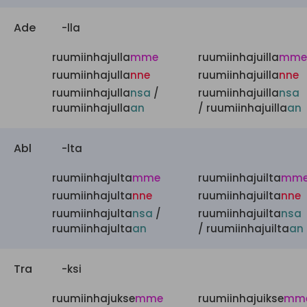
Ade
-lla
ruumiinhajulla
mme
ruumiinhajuilla
mme
ruumiinhajulla
nne
ruumiinhajuilla
nne
ruumiinhajulla
nsa
/
ruumiinhajuilla
nsa
ruumiinhajulla
an
/ ruumiinhajuilla
an
Abl
-lta
ruumiinhajulta
mme
ruumiinhajuilta
mm
ruumiinhajulta
nne
ruumiinhajuilta
nne
ruumiinhajulta
nsa
/
ruumiinhajuilta
nsa
ruumiinhajulta
an
/ ruumiinhajuilta
an
Tra
-ksi
ruumiinhajukse
mme
ruumiinhajuikse
mm